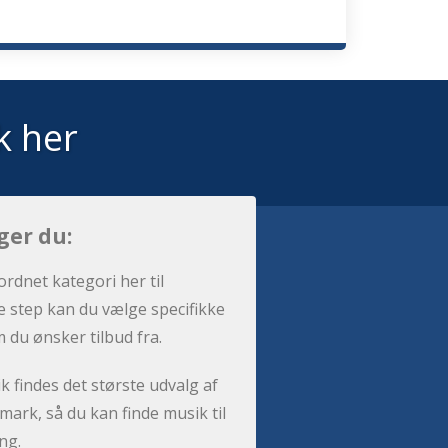
k her
ger du:
ordnet kategori her til
e step kan du vælge specifikke
m du ønsker tilbud fra.
 findes det største udvalg af
ark, så du kan finde musik til
ng.