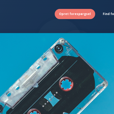
Opret forespørgsel
Find f