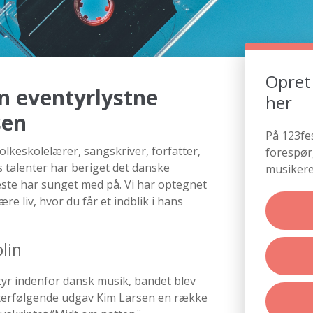
Opret
n eventyrlystne
her
sen
På 123fe
olkeskolelærer, sangskriver, forfatter,
forespør
ns talenter har beriget det danske
musikere
este har sunget med på. Vi har optegnet
e liv, hvor du får et indblik i hans
lin
tyr indenfor dansk musik, bandet blev
Efterfølgende udgav Kim Larsen en række