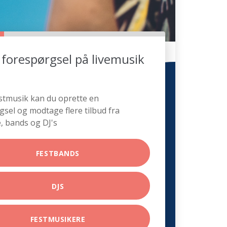
 forespørgsel på livemusik
stmusik kan du oprette en
gsel og modtage flere tilbud fra
, bands og DJ's
FESTBANDS
DJS
FESTMUSIKERE