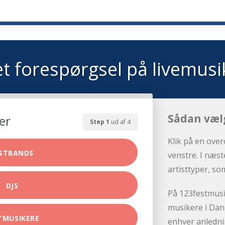
t forespørgsel på livemusi
Sådan væl
er
Step 1
ud af 4
Klik på en over
ESTBANDS
venstre. I næst
artisttyper, so
DJS
På 123festmusik
musikere i Danm
TMUSIKERE
enhver anledni