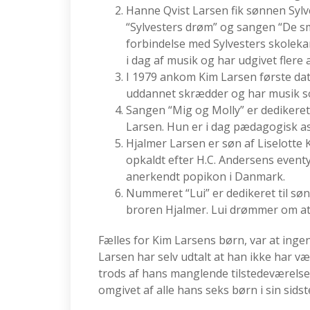
Hanne Qvist Larsen fik sønnen Sylv
“Sylvesters drøm” og sangen “De s
forbindelse med Sylvesters skoleka
i dag af musik og har udgivet flere
I 1979 ankom Kim Larsen første datt
uddannet skrædder og har musik 
Sangen “Mig og Molly” er dedikeret 
Larsen. Hun er i dag pædagogisk as
Hjalmer Larsen er søn af Liselotte
opkaldt efter H.C. Andersens eventyr
anerkendt popikon i Danmark.
Nummeret “Lui” er dedikeret til sø
broren Hjalmer. Lui drømmer om at b
Fælles for Kim Larsens børn, var at ing
Larsen har selv udtalt at han ikke har v
trods af hans manglende tilstedeværelse
omgivet af alle hans seks børn i sin sidst