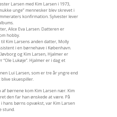
ester Larsen med Kim Larsen i 1973,
mukke unge” mennesker blev skrevet i
mmeraters konfirmation. Sylvester lever
 albums.
er, Alice Eva Larsen. Datteren er
som hobby.
til Kim Larsens anden datter, Molly
sistent i en børnehave i København.
 Kløvborg og Kim Larsen, Hjalmer er
 “Ole Lukøje”. Hjalmer er i dag et
nnen Lui Larsen, som er tre år yngre end
live skuespiller.
en af børnene kom Kim Larsen nær. Kim
æret den far han ønskede at være. På
 i hans børns opvækst, var Kim Larsen
e stund.