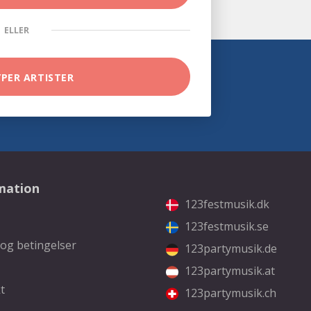
ELLER
YPER ARTISTER
mation
123festmusik.dk
123festmusik.se
 og betingelser
123partymusik.de
123partymusik.at
t
123partymusik.ch