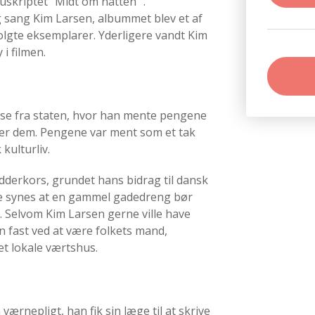
skriptet ‘’Midt om natten¨.
g sang Kim Larsen, albummet blev et af
lgte eksemplarer. Yderligere vandt Kim
i filmen.
delse fra staten, hvor han mente pengene
er dem. Pengene var ment som et tak
 kulturliv.
idderkors, grundet hans bidrag til dansk
ke synes at en gammel gadedreng bør
. Selvom Kim Larsen gerne ville have
 fast ved at være folkets mand,
det lokale værtshus.
ærnepligt, han fik sin læge til at skrive