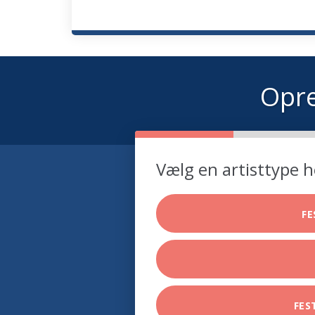
Opre
Vælg en artisttype h
F
FES