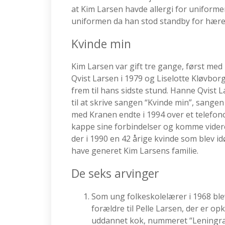
at Kim Larsen havde allergi for uniformer
uniformen da han stod standby for hær
Kvinde min
Kim Larsen var gift tre gange, først me
Qvist Larsen i 1979 og Liselotte Kløv
frem til hans sidste stund. Hanne Qvist 
til at skrive sangen “Kvinde min”, sange
med Kranen endte i 1994 over et telefono
kappe sine forbindelser og komme videre.
der i 1990 en 42 årige kvinde som blev i
have generet Kim Larsens familie.
De seks arvinger
Som ung folkeskolelærer i 1968 bl
forældre til Pelle Larsen, der er opk
uddannet kok, nummeret “Leningrad” 