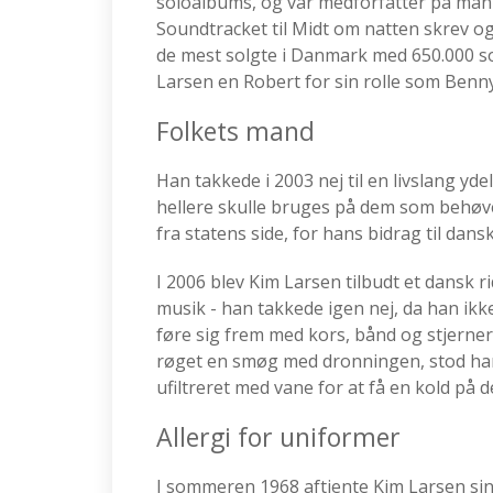
soloalbums, og var medforfatter på manu
Soundtracket til Midt om natten skrev o
de mest solgte i Danmark med 650.000 so
Larsen en Robert for sin rolle som Benny 
Folkets mand
Han takkede i 2003 nej til en livslang y
hellere skulle bruges på dem som behøv
fra statens side, for hans bidrag til dansk
I 2006 blev Kim Larsen tilbudt et dansk r
musik - han takkede igen nej, da han ik
føre sig frem med kors, bånd og stjerner
røget en smøg med dronningen, stod han
ufiltreret med vane for at få en kold på 
Allergi for uniformer
I sommeren 1968 aftjente Kim Larsen sin v