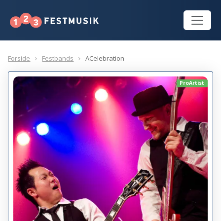
Forside
Festbands
ACelebration
ProArtist