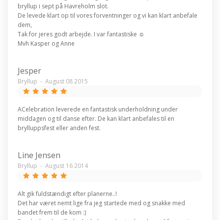
bryllup i sept på Havreholm slot.
De levede klart op til vores forventninger og vi kan klart anbefale
dem,
Tak for jeres godt arbejde. I var fantastiske ☺️
Mvh Kasper og Anne
Jesper
Bryllup
-
August 08 2015
ACelebration leverede en fantastisk underholdning under
middagen og til danse efter. De kan klart anbefales til en
brylluppsfest eller anden fest.
Line Jensen
Bryllup
-
August 16 2014
Alt gik fuldstændigt efter planerne..!
Det har været nemt lige fra jeg startede med og snakke med
bandet frem til de kom :)