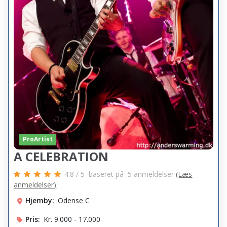
ProArtist
A CELEBRATION
4.8
/
5
baseret på
5
anmeldelser
(Læs
anmeldelser)
Hjemby:
Odense C
Pris:
Kr. 9.000 - 17.000