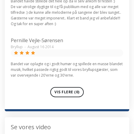
Bandet havde stillede det hele op da vi selv ankom til festen :)
De var utrolige dygtige til og få publikum med og alle var meget
tilfredse :) de kunne alle melodierne på sangene der blev sunget..
Gæsterne var meget imponeret.. Klart et band jeg vil anbefalde!!!
Og tak for en super aften :)
Pernille Vejle-Sørensen
Bryllup
-
August 16 2014
Bandet var oplagte og i godt humør og spillede en masse blandet
musik, hvilket passede rigtig godt til vores bryllupsgæster, som
var overvejende i 20'erne og 30'erne.
VIS FLERE (0)
Se vores video