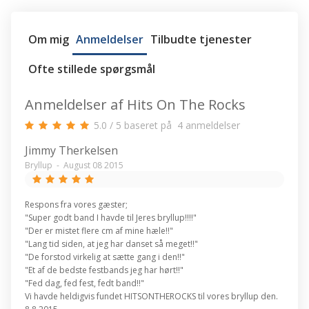
Om mig
Anmeldelser
Tilbudte tjenester
Ofte stillede spørgsmål
Anmeldelser af Hits On The Rocks
5.0
/
5
baseret på
4
anmeldelser
Jimmy Therkelsen
Bryllup
-
August 08 2015
Respons fra vores gæster;
"Super godt band I havde til Jeres bryllup!!!!"
"Der er mistet flere cm af mine hæle!!"
"Lang tid siden, at jeg har danset så meget!!"
"De forstod virkelig at sætte gang i den!!"
"Et af de bedste festbands jeg har hørt!!"
"Fed dag, fed fest, fedt band!!"
Vi havde heldigvis fundet HITSONTHEROCKS til vores bryllup den.