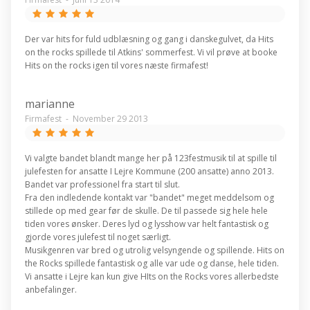
Der var hits for fuld udblæsning og gang i danskegulvet, da Hits
on the rocks spillede til Atkins' sommerfest. Vi vil prøve at booke
Hits on the rocks igen til vores næste firmafest!
marianne
Firmafest
-
November 29 2013
Vi valgte bandet blandt mange her på 123festmusik til at spille til
julefesten for ansatte I Lejre Kommune (200 ansatte) anno 2013.
Bandet var professionel fra start til slut.
Fra den indledende kontakt var "bandet" meget meddelsom og
stillede op med gear før de skulle. De til passede sig hele hele
tiden vores ønsker. Deres lyd og lysshow var helt fantastisk og
gjorde vores julefest til noget særligt.
Musikgenren var bred og utrolig velsyngende og spillende. Hits on
the Rocks spillede fantastisk og alle var ude og danse, hele tiden.
Vi ansatte i Lejre kan kun give HIts on the Rocks vores allerbedste
anbefalinger.