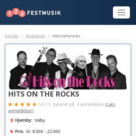
Forside
Festbands
Hitsontherocks
HITS ON THE ROCKS
5.0
/
5
baseret på
4
anmeldelser
(Læs
anmeldelser)
Hjemby:
Valby
Pris:
Kr. 8.000 - 22.000