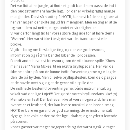
8.8.2015.
Det var lidt af en jungle, at finde et godt band som passede ind i
den budgetramme vi havde lagt. For der er virkelig rigtig mange
muligheder. Da vi så stødte på HOTR, kunne vi både se og høre at
her var nogen der skilte sig ud fra mængden. Men én ting er at se
og høre dem på nettet, noget andet er virkeligheden.
Vi var derfor langt tid før vores store dag ude for at høre dem i
"Øveren". Her var vi ikke i tvivl; det var det band som vi ville
booke.
Vi gik i dialog om forskellige ting, og der var god respons,
information og råd fra bandet løbende i processen.
Blandt andet havde vi forespurgt om de ville kunne spille "Show
me heaven" Maria Mckee, til en ekstra bryllupsdans. Her var de
ikke helt sikre på om de kunne indfri forventningerne og vi lagde
den idé på hylden. Men til selve bryllupsfesten, kom de og sagde
at de havde øvet sig, og at de gerne ville spille den.
De indfriede bestemt forventningerne, både instrumentalt og
vokalt sad den lige i øjet!!! Det gjorde vores bryllupsdans ikke! ;o)
Men sikke en fest! Der behøver ikke at være nogen tvivl, hvis man
overvejer et festband, der kan levere musik til den brede smag.
HOTR er bare en garant for god stemning, de er instrumentalt
dygtige, har vokaler der sidder lige i skabet, og er yderst levende
på scenen.
Vores gæster var meget begejstrede og det var vi også. Vi tager