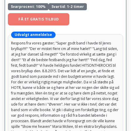
Svarprocent:
100%
Svartid: 1-2 timer
FÅ ET GRATIS TILBUD
Udvalgt anmeldelse
Respons fra vores gæster; "Super godt band I havde til Jeres
bryllup!!!!" "Der er mistet flere cm af mine hæle!!" "Lang tid siden,
at jeg har danset så meget!!" "De forstod virkelig at sætte gang i
den!!" "Et af de bedste festbands jeg har hørt!!" "Fed dag, fed
fest, fedt band!!" Vi havde heldigvis fundet HITSONTHEROCKS til
vores bryllup den. 8.8.2015. Det var lidt af en jungle, at finde et
godt band som passede ind i den budgetramme vi havde lagt.
For der er virkelig rigtig mange muligheder. Da vi så stødte på
HOTR, kunne vi både se og høre at her var nogen der skilte sig ud
fra mængden. Men én ting er at se og høre dem på nettet, noget
andet er virkeligheden. Vi var derfor langt tid før vores store dag
ude for at høre dem i "Øveren". Her var vi ikke i tvivl; det var det
band som vi ville booke. Vi gik i dialog om forskellige ting, og der
var god respons, information og råd fra bandet løbende i
processen. Blandt andet havde vi forespurgt om de ville kunne
spille "Show me heaven" Maria Mckee, til en ekstra bryllupsdans.