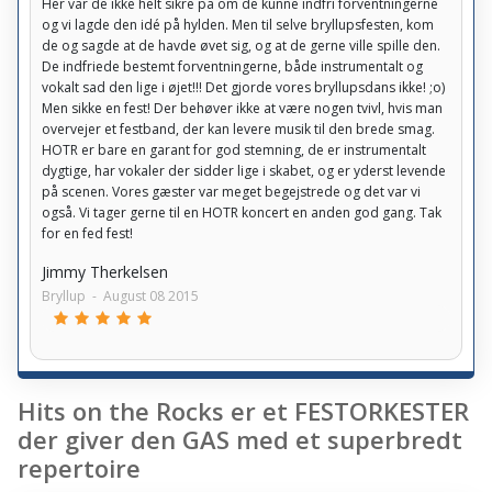
Her var de ikke helt sikre på om de kunne indfri forventningerne
og vi lagde den idé på hylden. Men til selve bryllupsfesten, kom
de og sagde at de havde øvet sig, og at de gerne ville spille den.
De indfriede bestemt forventningerne, både instrumentalt og
vokalt sad den lige i øjet!!! Det gjorde vores bryllupsdans ikke! ;o)
Men sikke en fest! Der behøver ikke at være nogen tvivl, hvis man
overvejer et festband, der kan levere musik til den brede smag.
HOTR er bare en garant for god stemning, de er instrumentalt
dygtige, har vokaler der sidder lige i skabet, og er yderst levende
på scenen. Vores gæster var meget begejstrede og det var vi
også. Vi tager gerne til en HOTR koncert en anden god gang. Tak
for en fed fest!
Jimmy Therkelsen
Bryllup
-
August 08 2015
Hits on the Rocks er et FESTORKESTER
der giver den GAS med et superbredt
repertoire