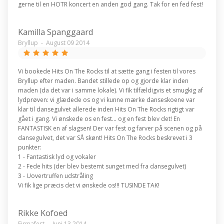
gerne til en HOTR koncert en anden god gang. Tak for en fed fest!
Kamilla Spanggaard
Bryllup
-
August 09 2014
Vi bookede Hits On The Rocks til at sætte gang i festen til vores
Bryllup efter maden. Bandet stillede op og gjorde klar inden
maden (da det var i samme lokale). Vi fik tilfældigvis et smugkig af
lydprøven: vi glædede os og vi kunne mærke danseskoene var
klar til dansegulvet allerede inden Hits On The Rocks rigtigt var
gået i gang. Vi ønskede os en fest... og en fest blev det! En
FANTASTISK en af slagsen! Der var fest og farver på scenen og på
dansegulvet, det var SÅ skønt! Hits On The Rocks beskrevet i 3
punkter:
1 - Fantastisk lyd og vokaler
2 - Fede hits (der blev bestemt sunget med fra dansegulvet)
3 - Uovertruffen udstråling
Vi fik lige præcis det vi ønskede os!!! TUSINDE TAK!
Rikke Kofoed
Firmafest
-
Juni 13 2014