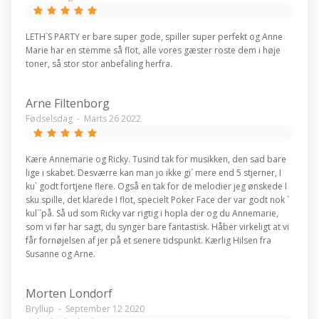
LETH`S PARTY er bare super gode, spiller super perfekt og Anne
Marie har en stemme så flot, alle vores gæster roste dem i høje
toner, så stor stor anbefaling herfra.
Arne Filtenborg
Fødselsdag
-
Marts 26 2022
Kære Annemarie og Ricky. Tusind tak for musikken, den sad bare
lige i skabet. Desværre kan man jo ikke gi´ mere end 5 stjerner, I
ku` godt fortjene flere. Også en tak for de melodier jeg ønskede I
sku spille, det klarede I flot, specielt Poker Face der var godt nok `
kul``på. Så ud som Ricky var rigtig i hopla der og du Annemarie,
som vi før har sagt, du synger bare fantastisk. Håber virkeligt at vi
får fornøjelsen af jer på et senere tidspunkt. Kærlig Hilsen fra
Susanne og Arne.
Morten Londorf
Bryllup
-
September 12 2020