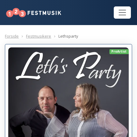
Forside
Festmusikere
Lethsparty
ProArtist