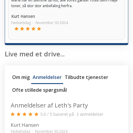
Marie har en stemme så flot, alle vores gæster roste dem i høje
toner, så stor stor anbefaling herfra.
Kurt Hansen
Fødselsdag
-
November 30 2024
Live med et drive...
Om mig
Anmeldelser
Tilbudte tjenester
Ofte stillede spørgsmål
Anmeldelser af Leth's Party
5.0
/
5
baseret på
3
anmeldelser
Kurt Hansen
Fødselsdag
-
November 30 2024