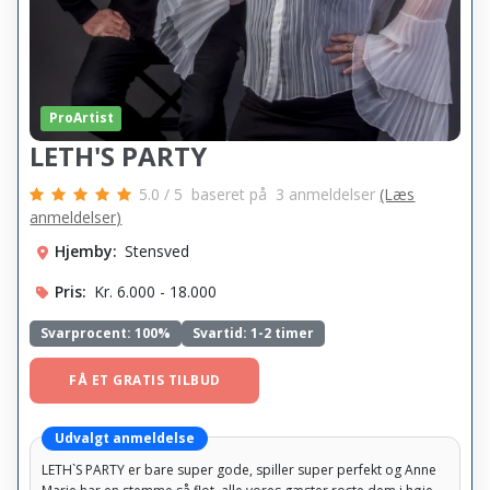
ProArtist
LETH'S PARTY
5.0
/
5
baseret på
3
anmeldelser
(Læs
anmeldelser)
Hjemby:
Stensved
Pris:
Kr. 6.000 - 18.000
Svarprocent:
100%
Svartid: 1-2 timer
FÅ ET GRATIS TILBUD
Udvalgt anmeldelse
LETH`S PARTY er bare super gode, spiller super perfekt og Anne