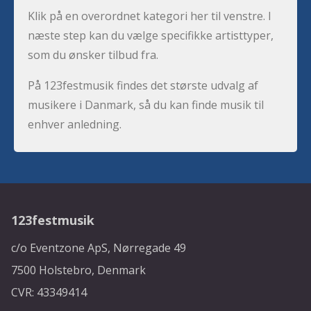
Klik på en overordnet kategori her til venstre. I
næste step kan du vælge specifikke artisttyper,
som du ønsker tilbud fra.
På 123festmusik findes det største udvalg af
musikere i Danmark, så du kan finde musik til
enhver anledning.
123festmusik
c/o Eventzone ApS, Nørregade 49
7500 Holstebro, Denmark
CVR: 43349414