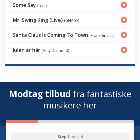
Some Say
(Nea)
Mr. Swing King (Live)
(GNAGS)
Santa Claus Is Coming To Town
(Frank Sinatra)
Julen är här
(Amy Diamond)
Modtag tilbud
fra fantastiske
musikere her
Step 1
ud af 4