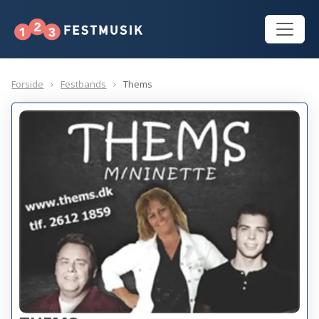
Forside
Festbands
Thems