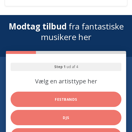
Modtag tilbud
fra fantastiske
musikere her
Step 1
ud af 4
Vælg en artisttype her
FESTBANDS
DJS