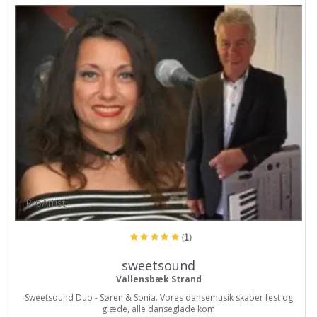
ProArtist
(1)
sweetsound
Vallensbæk Strand
Sweetsound Duo - Søren & Sonia. Vores dansemusik skaber fest og
glæde, alle danseglade kom