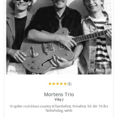
ProArtist
(1)
Mortens Trio
Viby J
Vi spiller rock blues country til familiefest, firmafest, 50- 60- 70-års
fødselsdag, sølvb