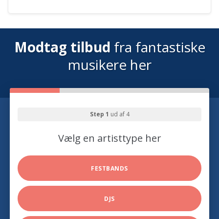
Modtag tilbud
fra fantastiske
musikere her
Step 1
ud af 4
Vælg en artisttype her
FESTBANDS
DJS