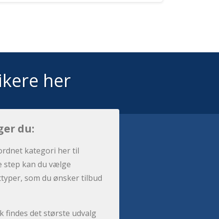
ikere her
ger du:
ordnet kategori her til
e step kan du vælge
sttyper, som du ønsker tilbud
 findes det største udvalg