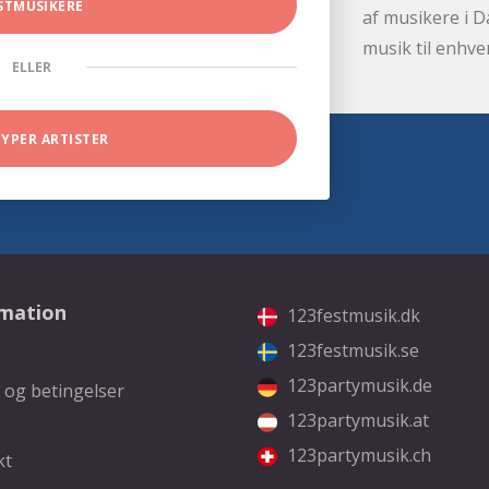
STMUSIKERE
af musikere i D
musik til enhve
ELLER
TYPER ARTISTER
rmation
123festmusik.dk
123festmusik.se
123partymusik.de
 og betingelser
123partymusik.at
123partymusik.ch
kt