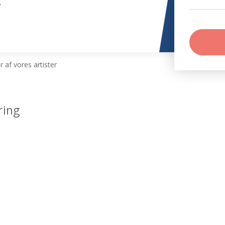
g
 af vores artister
ring