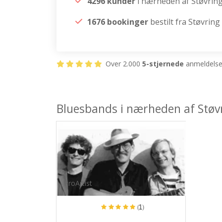
4296 kunder
i nærheden af Støvrin
1676 bookinger
bestilt fra Støvring
Over 2.000
5-stjernede
anmeldelser
Bluesbands i nærheden af Støv
ProArtist
(1)