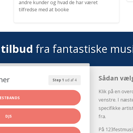
andre kunder og hvad de har været
tilfredse med at booke
tilbud
fra fantastiske mus
Sådan væl
her
Step 1
ud af 4
Klik på en over
ESTBANDS
venstre. I næst
specifikke arti
fra.
DJS
På 123festmusik