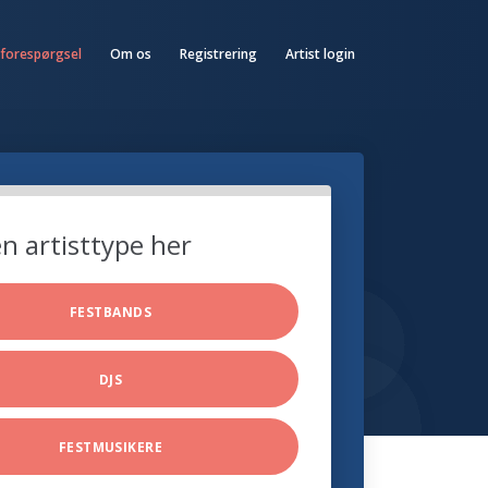
 forespørgsel
Om os
Registrering
Artist login
n artisttype her
FESTBANDS
DJS
FESTMUSIKERE