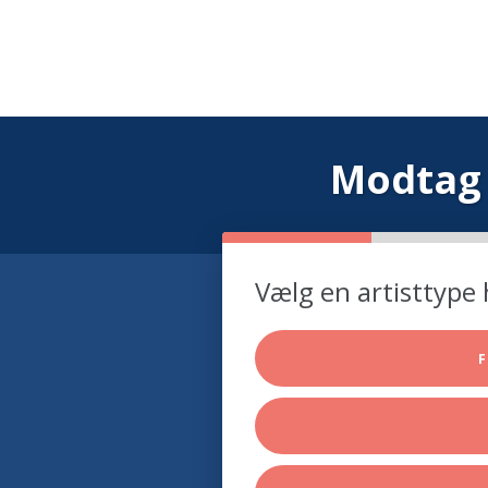
Modtag 
Vælg en artisttype 
F