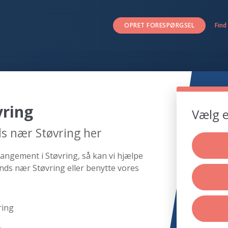
OPRET FORESPØRGSEL
Find
vring
Vælg e
s nær Støvring her
angement i Støvring, så kan vi hjælpe
nds nær Støvring eller benytte vores
ring