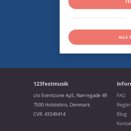
FE
ALLE 
123festmusik
Info
c/o Eventzone ApS, Nørregade 49
FAQ
7500 Holstebro, Denmark
Regler
CVR: 43349414
Blog
Konta