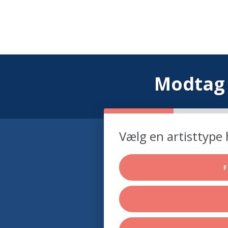
Modtag 
Vælg en artisttype 
F