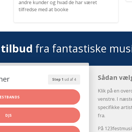
andre kunder og hvad de har været
tilfredse med at booke
tilbud
fra fantastiske mus
Sådan væl
her
Step 1
ud af 4
Klik på en over
ESTBANDS
venstre. I næst
specifikke arti
fra.
DJS
På 123festmusik