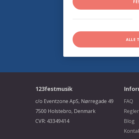
FE
ALLE 
123festmusik
Info
c/o Eventzone ApS, Nørregade 49
FAQ
7500 Holstebro, Denmark
Regler
CVR: 43349414
Blog
Konta