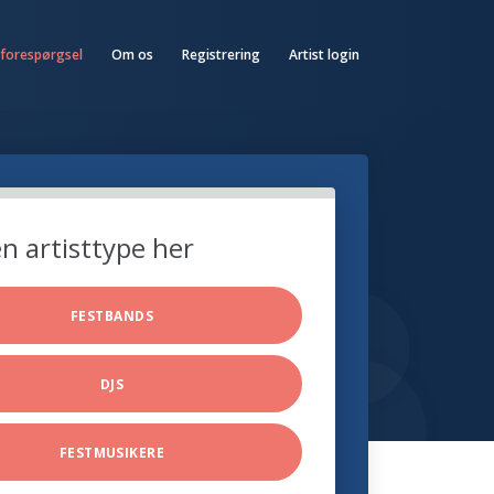
 forespørgsel
Om os
Registrering
Artist login
n artisttype her
FESTBANDS
DJS
FESTMUSIKERE