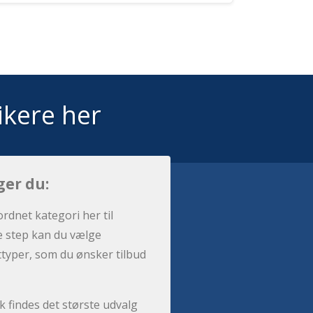
ikere her
ger du:
ordnet kategori her til
e step kan du vælge
sttyper, som du ønsker tilbud
 findes det største udvalg