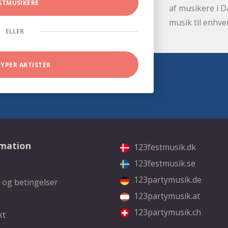
STMUSIKERE
af musikere i D
musik til enhve
ELLER
TYPER ARTISTER
rmation
123festmusik.dk
123festmusik.se
123partymusik.de
 og betingelser
123partymusik.at
123partymusik.ch
kt