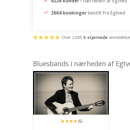
6226 kunder
i nærheden af Egtved
2664 bookinger
bestilt fra Egtved
Over 2.000
5-stjernede
anmeldelser
Bluesbands i nærheden af Egtv
ProArtist
(5)