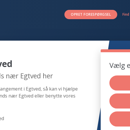
OPRET FORESPØRGSEL
Find
ved
Vælg e
ds nær Egtved her
rangement i Egtved, så kan vi hjælpe
nds nær Egtved eller benytte vores
ed