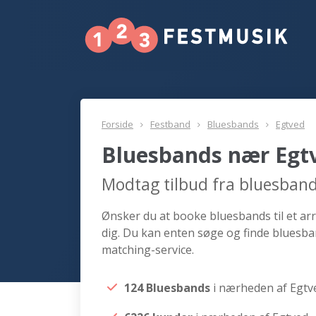
Forside
Festband
Bluesbands
Egtved
Bluesbands nær Egt
Modtag tilbud fra bluesban
Ønsker du at booke bluesbands til et ar
dig. Du kan enten søge og finde bluesba
matching-service.
124 Bluesbands
i nærheden af Egtv