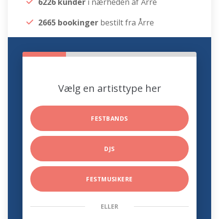
6226 kunder
i nærheden af Årre
2665 bookinger
bestilt fra Årre
Vælg en artisttype her
FESTBANDS
DJS
FESTMUSIKERE
ELLER