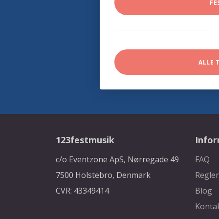
FE
ALLE 
123festmusik
Info
c/o Eventzone ApS, Nørregade 49
FAQ
7500 Holstebro, Denmark
Regler
CVR: 43349414
Blog
Konta