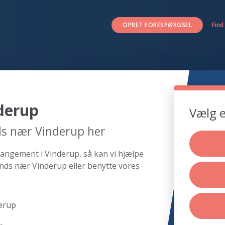
OPRET FORESPØRGSEL
Find
derup
Vælg e
ds nær Vinderup her
rangement i Vinderup, så kan vi hjælpe
nds nær Vinderup eller benytte vores
erup