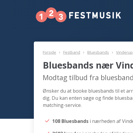
Forside
Festband
Bluesbands
Vinderup
Bluesbands nær Vin
Modtag tilbud fra bluesban
Ønsker du at booke bluesbands til et ar
dig. Du kan enten søge og finde bluesba
matching-service.
108 Bluesbands
i nærheden af Vind