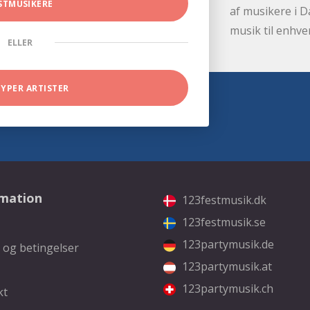
STMUSIKERE
af musikere i D
musik til enhve
ELLER
TYPER ARTISTER
rmation
123festmusik.dk
123festmusik.se
123partymusik.de
 og betingelser
123partymusik.at
123partymusik.ch
kt