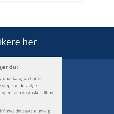
ikere her
ger du:
ordnet kategori her til
e step kan du vælge
sttyper, som du ønsker tilbud
 findes det største udvalg