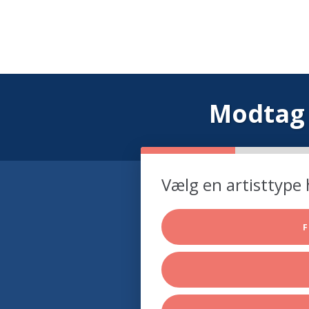
Modtag 
Vælg en artisttype 
F