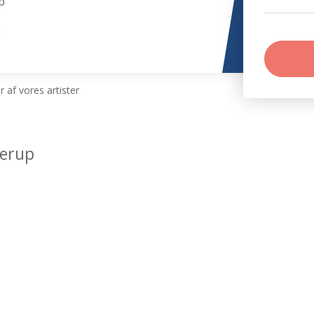
p
p
 af vores artister
derup