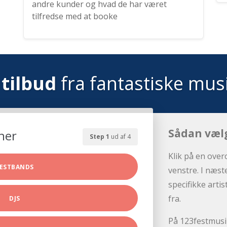
andre kunder og hvad de har været
tilfredse med at booke
tilbud
fra fantastiske mus
Sådan væl
her
Step 1
ud af 4
Klik på en over
ESTBANDS
venstre. I næst
specifikke arti
fra.
DJS
På 123festmusik