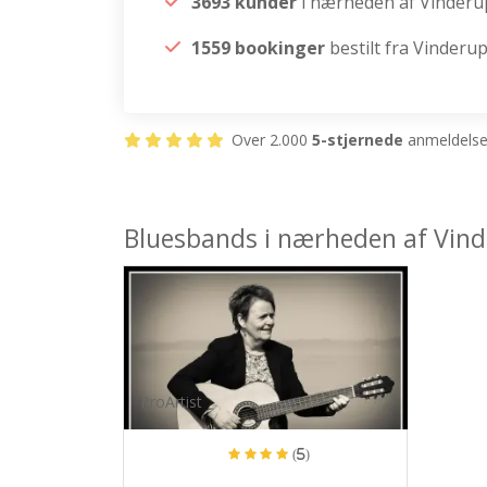
3693 kunder
i nærheden af Vinderu
1559 bookinger
bestilt fra Vinderu
Over 2.000
5-stjernede
anmeldelser
Bluesbands i nærheden af Vin
ProArtist
(5)