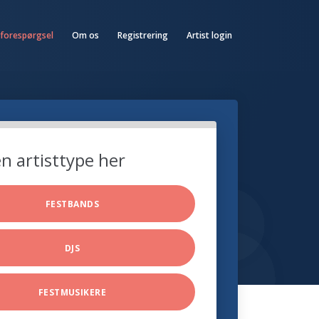
 forespørgsel
Om os
Registrering
Artist login
n artisttype her
FESTBANDS
DJS
FESTMUSIKERE