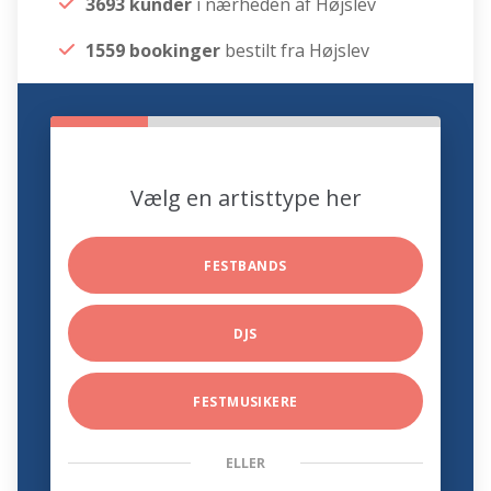
3693 kunder
i nærheden af Højslev
1559 bookinger
bestilt fra Højslev
Vælg en artisttype her
FESTBANDS
DJS
FESTMUSIKERE
ELLER