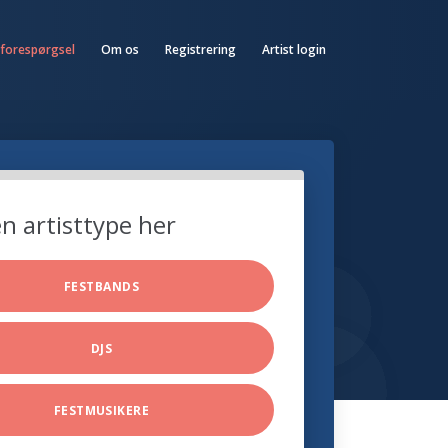
 forespørgsel
Om os
Registrering
Artist login
n artisttype her
FESTBANDS
DJS
FESTMUSIKERE