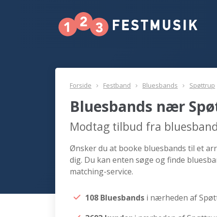
Forside
Festband
Bluesbands
Spøttrup
Bluesbands nær Spø
Modtag tilbud fra bluesban
Ønsker du at booke bluesbands til et ar
dig. Du kan enten søge og finde bluesba
matching-service.
108 Bluesbands
i nærheden af Spøt