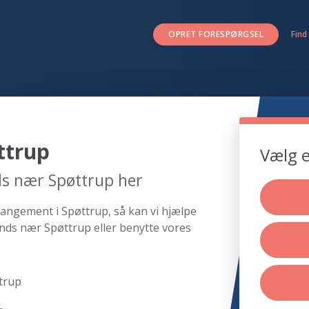
OPRET FORESPØRGSEL
Find
ttrup
Vælg e
ds nær Spøttrup her
rangement i Spøttrup, så kan vi hjælpe
nds nær Spøttrup eller benytte vores
trup