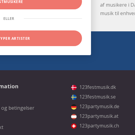
STMUSIKERE
af musikere i D
musik til enhve
ELLER
TYPER ARTISTER
rmation
123festmusik.dk
123festmusik.se
123partymusik.de
 og betingelser
123partymusik.at
123partymusik.ch
kt