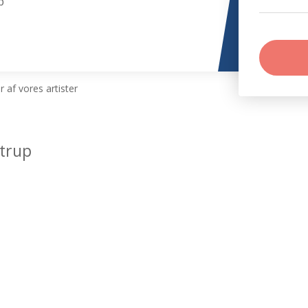
p
 af vores artister
trup