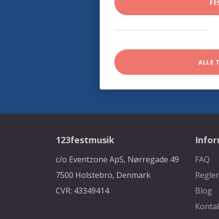
FE
ALLE 
123festmusik
Info
c/o Eventzone ApS, Nørregade 49
FAQ
7500 Holstebro, Denmark
Regler
CVR: 43349414
Blog
Konta