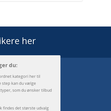
ikere her
ger du:
ordnet kategori her til
e step kan du vælge
sttyper, som du ønsker tilbud
 findes det største udvalg