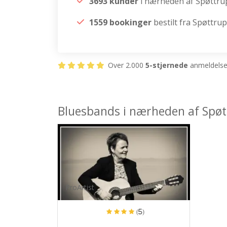
3693 kunder
i nærheden af Spøttru
1559 bookinger
bestilt fra Spøttrup
Over 2.000
5-stjernede
anmeldelser
Bluesbands i nærheden af Spøt
ProArtist
(5)