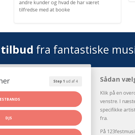
andre kunder og hvad de har været
tilfredse med at booke
tilbud
fra fantastiske mus
Sådan væl
her
Step 1
ud af 4
Klik på en over
ESTBANDS
venstre. I næst
specifikke arti
fra.
DJS
På 123festmusik