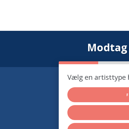
Modtag 
Vælg en artisttype 
F