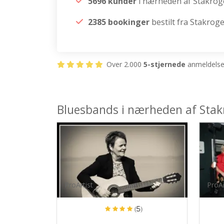
5696 kunder
i nærheden af Stakrog
2385 bookinger
bestilt fra Stakrog
Over 2.000
5-stjernede
anmeldelser
Bluesbands i nærheden af Stak
ProArtist
ProAr
(5)