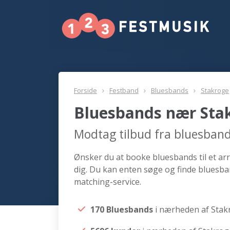
Forside
Festband
Bluesbands
Stakroge
Bluesbands nær Sta
Modtag tilbud fra bluesban
Ønsker du at booke bluesbands til et ar
dig. Du kan enten søge og finde bluesba
matching-service.
170 Bluesbands
i nærheden af Stak