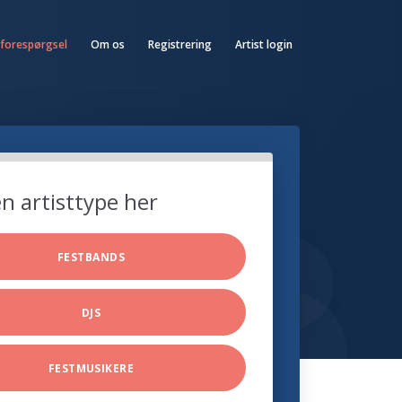
 forespørgsel
Om os
Registrering
Artist login
n artisttype her
FESTBANDS
DJS
FESTMUSIKERE