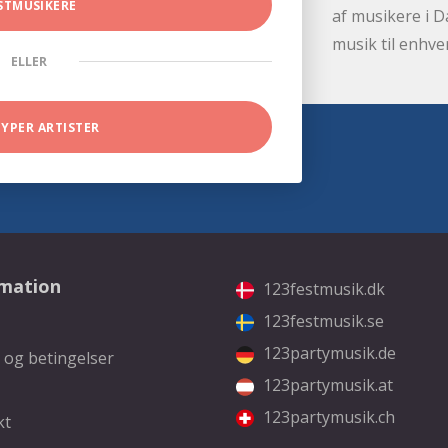
STMUSIKERE
af musikere i D
musik til enhve
ELLER
TYPER ARTISTER
rmation
123festmusik.dk
123festmusik.se
123partymusik.de
 og betingelser
123partymusik.at
123partymusik.ch
kt