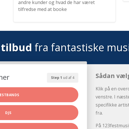
andre kunder og hvad de har været
tilfredse med at booke
tilbud
fra fantastiske mus
Sådan væl
her
Step 1
ud af 4
Klik på en over
ESTBANDS
venstre. I næst
specifikke arti
fra.
DJS
På 123festmusik