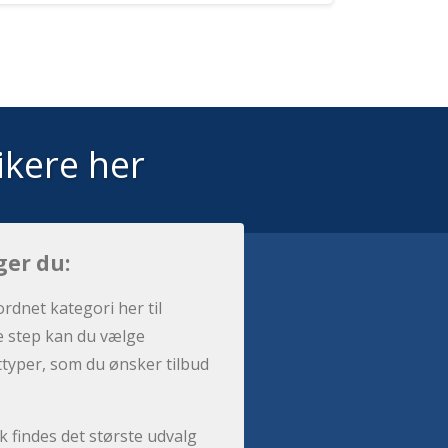
ikere her
ger du:
ordnet kategori her til
e step kan du vælge
sttyper, som du ønsker tilbud
 findes det største udvalg