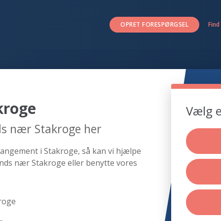
OPRET FORESPØRGSEL
Find
kroge
Vælg e
ds nær Stakroge her
rangement i Stakroge, så kan vi hjælpe
nds nær Stakroge eller benytte vores
roge