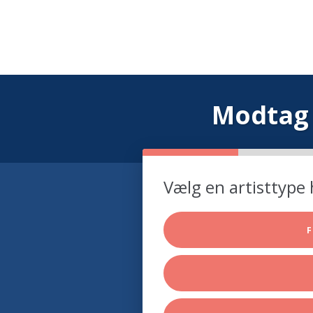
Modtag 
Vælg en artisttype 
F