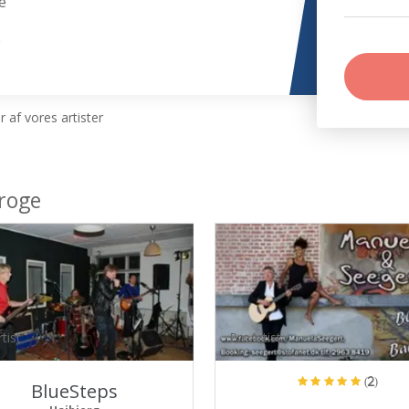
e
e
 af vores artister
roge
tist
ProArtist
(2)
BlueSteps