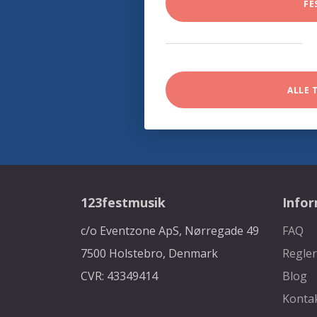
FE
ALLE 
123festmusik
Info
c/o Eventzone ApS, Nørregade 49
FAQ
7500 Holstebro, Denmark
Regler
CVR: 43349414
Blog
Konta