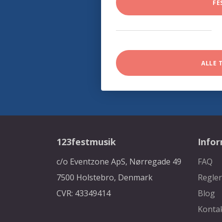
FE
ALLE 
123festmusik
Info
c/o Eventzone ApS, Nørregade 49
FAQ
7500 Holstebro, Denmark
Regler
CVR: 43349414
Blog
Konta