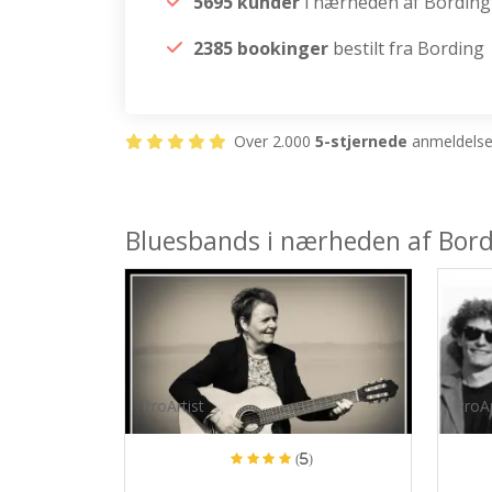
5695 kunder
i nærheden af Bording
2385 bookinger
bestilt fra Bording
Over 2.000
5-stjernede
anmeldelser
Bluesbands i nærheden af Bor
ProArtist
ProAr
(5)