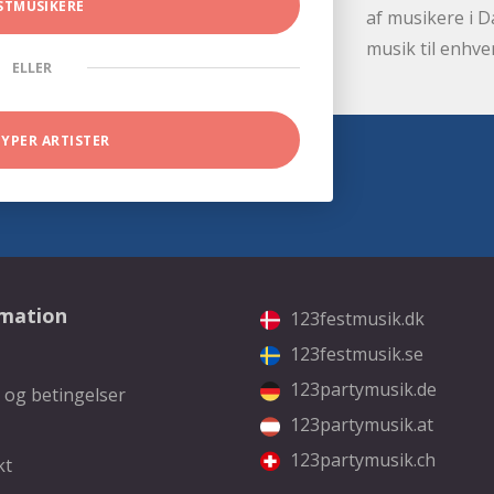
STMUSIKERE
af musikere i D
musik til enhve
ELLER
TYPER ARTISTER
rmation
123festmusik.dk
123festmusik.se
123partymusik.de
 og betingelser
123partymusik.at
123partymusik.ch
kt