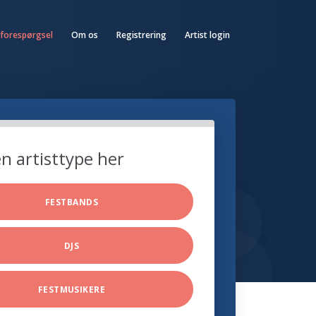
 forespørgsel
Om os
Registrering
Artist login
n artisttype her
FESTBANDS
DJS
FESTMUSIKERE