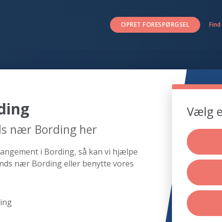
OPRET FORESPØRGSEL
Find
ding
Vælg e
ds nær Bording her
rangement i Bording, så kan vi hjælpe
nds nær Bording eller benytte vores
ing