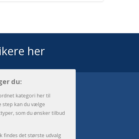
ikere her
ger du:
ordnet kategori her til
e step kan du vælge
sttyper, som du ønsker tilbud
 findes det største udvalg