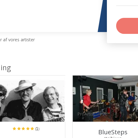
 af vores artister
ding
tist
ProArtist
(1)
BlueSteps