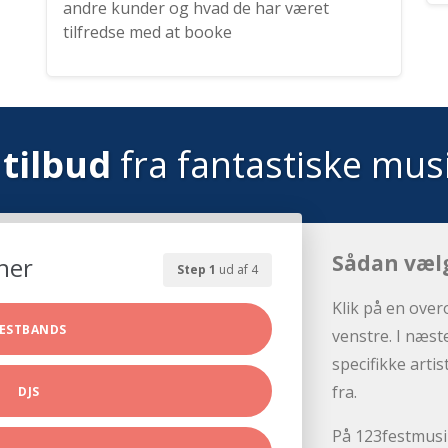
andre kunder og hvad de har været
tilfredse med at booke
tilbud
fra fantastiske mus
Sådan væl
her
Step 1
ud af 4
Klik på en over
ESTBANDS
venstre. I næst
specifikke arti
fra.
DJS
På 123festmusik