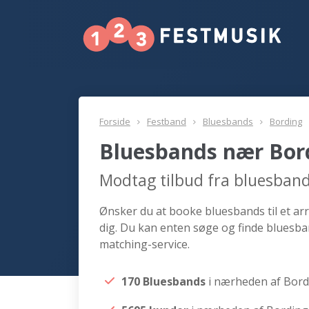
Forside
Festband
Bluesbands
Bording
Bluesbands nær Bor
Modtag tilbud fra bluesban
Ønsker du at booke bluesbands til et ar
dig. Du kan enten søge og finde bluesba
matching-service.
170 Bluesbands
i nærheden af Bord