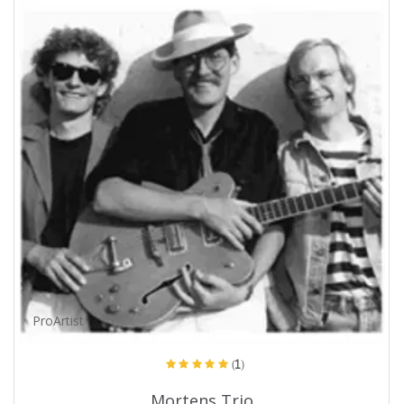
ProArtist
(1)
Mortens Trio