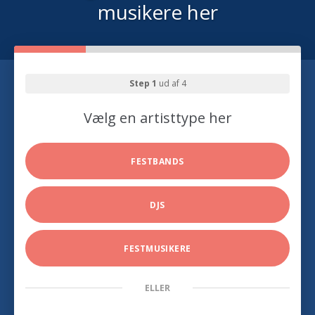
musikere her
Step 1
ud af 4
Vælg en artisttype her
FESTBANDS
DJS
FESTMUSIKERE
ELLER