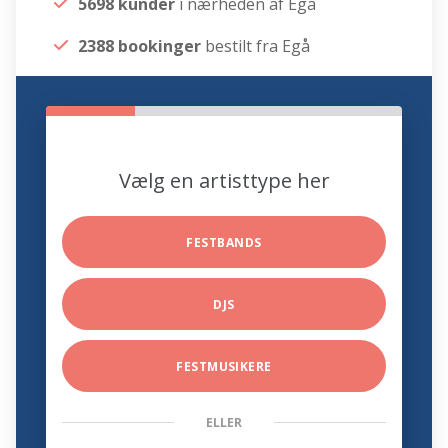
5698 kunder
i nærheden af Egå
2388 bookinger
bestilt fra Egå
Vælg en artisttype her
FESTBANDS
DJS
FESTMUSIKERE
ELLER