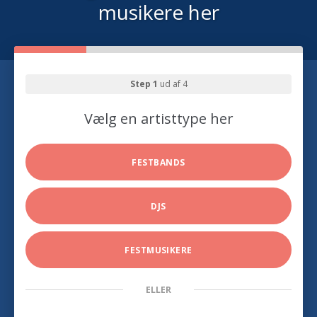
musikere her
Step 1
ud af 4
Vælg en artisttype her
FESTBANDS
DJS
FESTMUSIKERE
ELLER