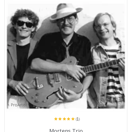
ProArtist
(1)
Mortens Trio