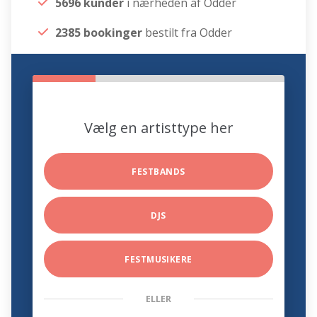
5696 kunder
i nærheden af Odder
2385 bookinger
bestilt fra Odder
Vælg en artisttype her
FESTBANDS
DJS
FESTMUSIKERE
ELLER