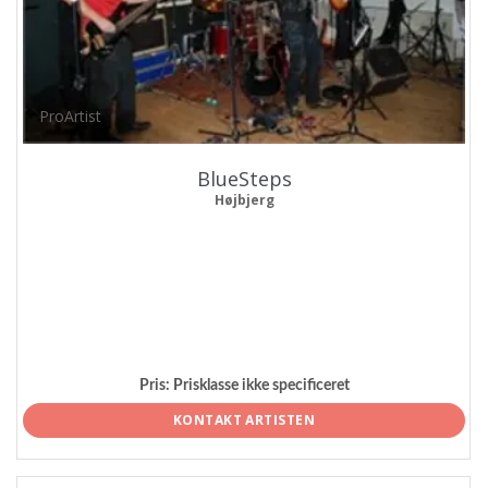
ProArtist
BlueSteps
Højbjerg
Pris:
Prisklasse ikke specificeret
KONTAKT ARTISTEN