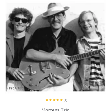
ProArtist
(1)
Mortens Trio