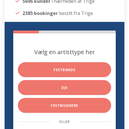
5696 kunder
i nærheden af Trige
2385 bookinger
bestilt fra Trige
Vælg en artisttype her
FESTBANDS
DJS
FESTMUSIKERE
ELLER