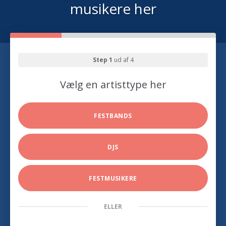
musikere her
Step 1
ud af 4
Vælg en artisttype her
FESTBANDS
DJS
FESTMUSIKERE
ELLER