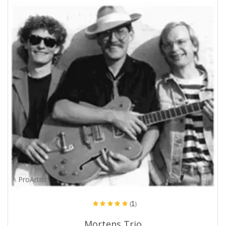
ProArtist
(1)
Mortens Trio