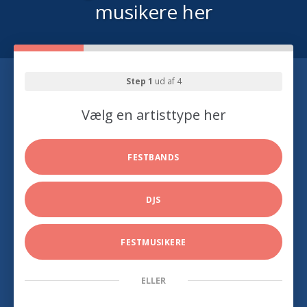
musikere her
Step 1
ud af 4
Vælg en artisttype her
FESTBANDS
DJS
FESTMUSIKERE
ELLER