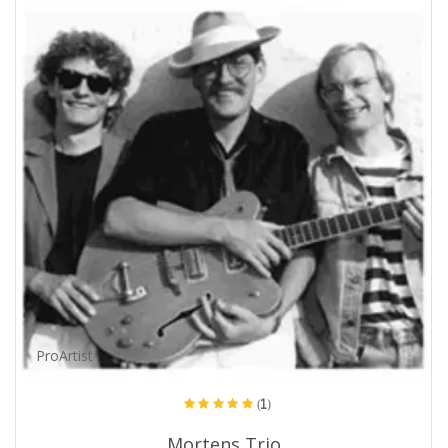
ProArtist
(1)
Mortens Trio