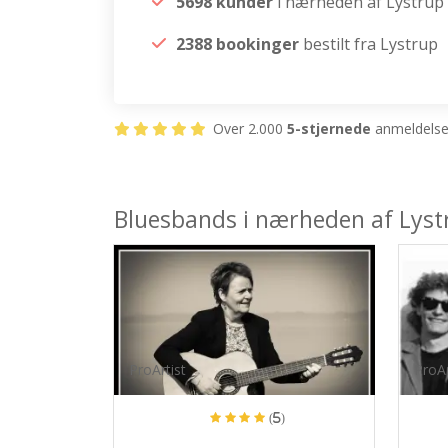
5698 kunder
i nærheden af Lystrup
2388 bookinger
bestilt fra Lystrup
Over 2.000
5-stjernede
anmeldelser
Bluesbands i nærheden af Lyst
ProArtist
ProAr
(5)