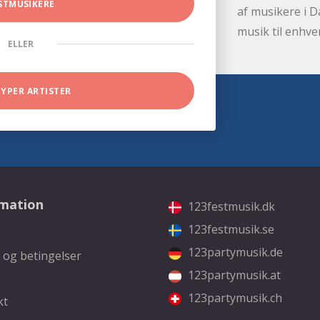
STMUSIKERE
af musikere i D
musik til enhve
ELLER
TYPER ARTISTER
rmation
123festmusik.dk
123festmusik.se
123partymusik.de
 og betingelser
123partymusik.at
123partymusik.ch
kt