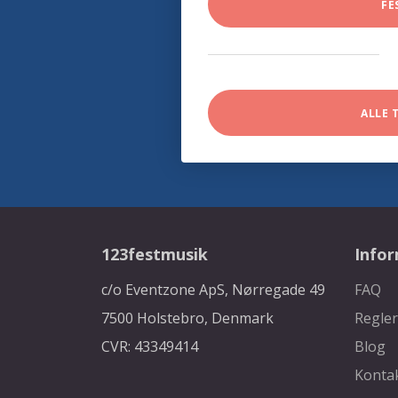
FE
ALLE 
123festmusik
Info
c/o Eventzone ApS, Nørregade 49
FAQ
7500 Holstebro, Denmark
Regler
CVR: 43349414
Blog
Konta