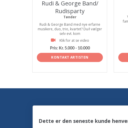
Rudi & George Band/
Rudisparty
Tønder
fam
Rudi & George Band med nye erfarne
musikere, duo, trio, kvartet? Du/I vælger
selv evt. kom
Klik for at se video
Pris:
Kr. 5.000 - 10.000
KONTAKT ARTISTEN
Dette er den seneste kunde henven