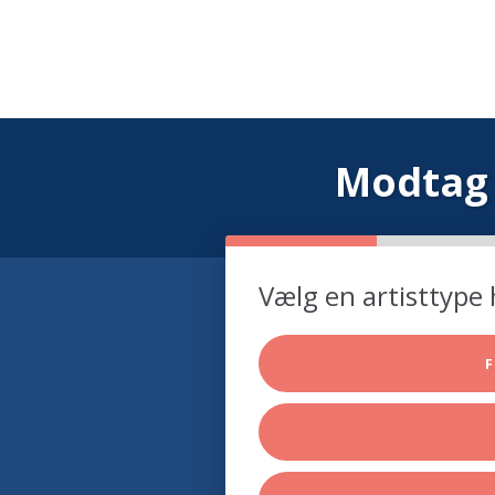
Modtag 
Vælg en artisttype 
F