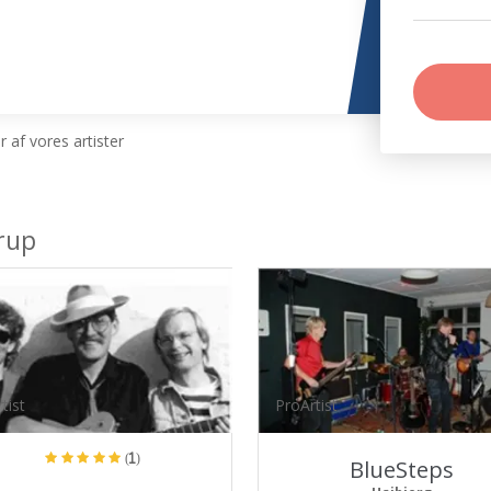
 af vores artister
rup
tist
ProArtist
(1)
BlueSteps