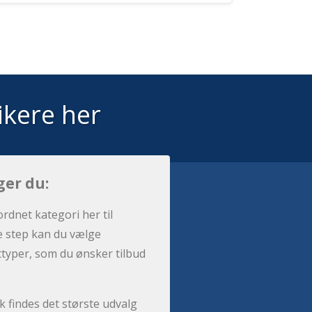
ikere her
ger du:
ordnet kategori her til
e step kan du vælge
sttyper, som du ønsker tilbud
 findes det største udvalg