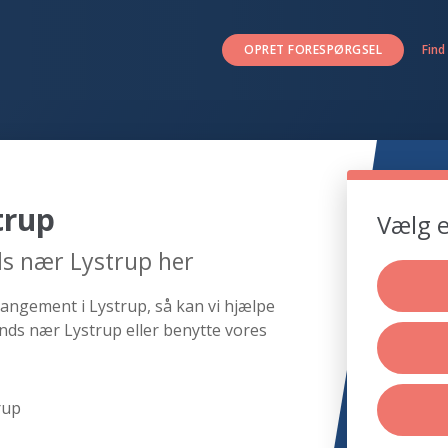
OPRET FORESPØRGSEL
Find
trup
Vælg e
ds nær Lystrup her
rangement i Lystrup, så kan vi hjælpe
nds nær Lystrup eller benytte vores
rup