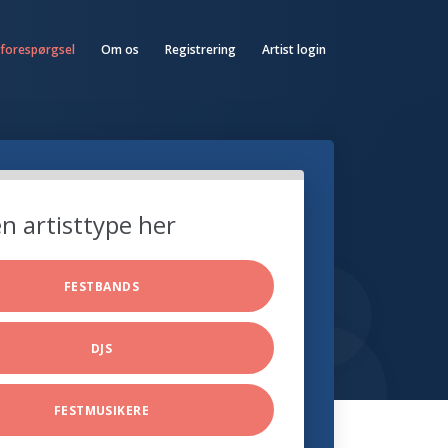
 forespørgsel
Om os
Registrering
Artist login
n artisttype her
FESTBANDS
DJS
FESTMUSIKERE