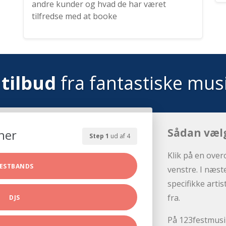
andre kunder og hvad de har været
tilfredse med at booke
tilbud
fra fantastiske mus
Sådan væl
her
Step 1
ud af 4
Klik på en over
ESTBANDS
venstre. I næst
specifikke arti
fra.
DJS
På 123festmusik