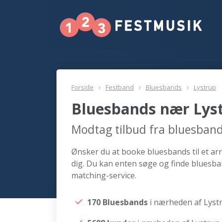
Forside
Festband
Bluesbands
Lystrup
Bluesbands nær Lys
Modtag tilbud fra bluesban
Ønsker du at booke bluesbands til et ar
dig. Du kan enten søge og finde bluesba
matching-service.
170 Bluesbands
i nærheden af Lyst