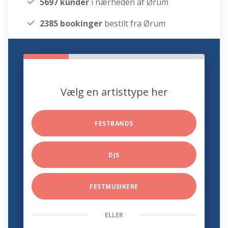
5697 kunder
i nærheden af Ørum
2385 bookinger
bestilt fra Ørum
Vælg en artisttype her
FESTBANDS
DJS
FESTMUSIKERE
ELLER