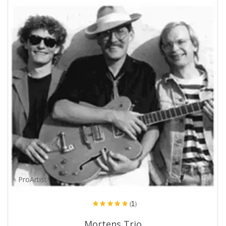
ProArtist
(1)
Mortens Trio