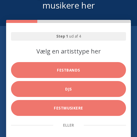
musikere her
Step 1
ud af 4
Vælg en artisttype her
FESTBANDS
DJS
FESTMUSIKERE
ELLER