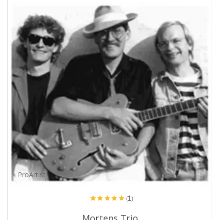
ProArtist
(1)
Mortens Trio