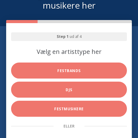
musikere her
Step 1
ud af 4
Vælg en artisttype her
FESTBANDS
DJS
FESTMUSIKERE
ELLER