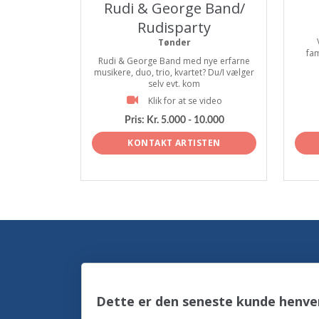
Rudi & George Band/
Rudisparty
Tønder
fam
Rudi & George Band med nye erfarne
musikere, duo, trio, kvartet? Du/I vælger
selv evt. kom
Klik for at se video
Pris:
Kr. 5.000 - 10.000
KONTAKT ARTISTEN
Dette er den seneste kunde henven