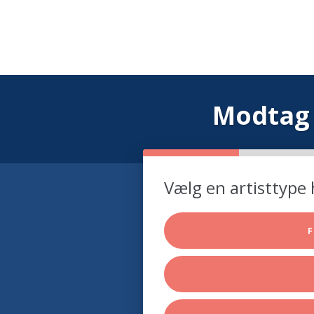
Modtag 
Vælg en artisttype 
F