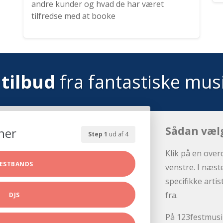
andre kunder og hvad de har været
tilfredse med at booke
tilbud
fra fantastiske mus
Sådan væl
her
Step 1
ud af 4
Klik på en over
ESTBANDS
venstre. I næst
specifikke arti
fra.
DJS
På 123festmusik