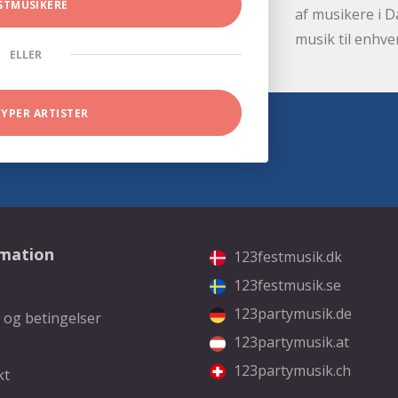
STMUSIKERE
af musikere i D
musik til enhve
ELLER
TYPER ARTISTER
rmation
123festmusik.dk
123festmusik.se
123partymusik.de
 og betingelser
123partymusik.at
123partymusik.ch
kt