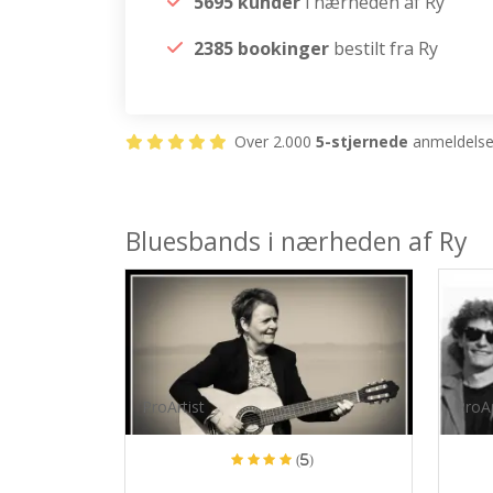
5695 kunder
i nærheden af Ry
2385 bookinger
bestilt fra Ry
Over 2.000
5-stjernede
anmeldelser
Bluesbands i nærheden af Ry
ProArtist
ProAr
(5)