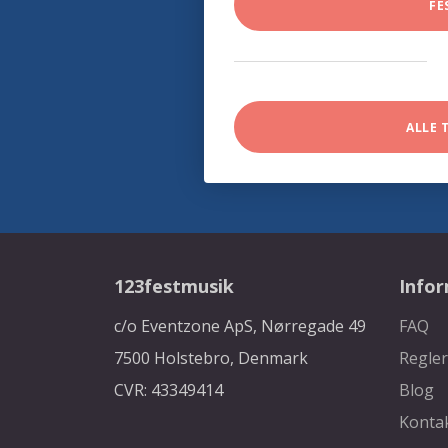
FE
ALLE 
123festmusik
Info
c/o Eventzone ApS, Nørregade 49
FAQ
7500 Holstebro, Denmark
Regler
CVR: 43349414
Blog
Konta