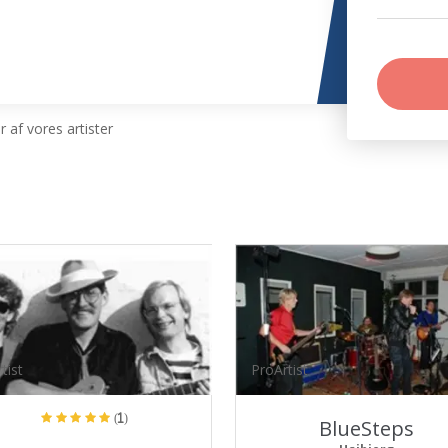
 af vores artister
tist
ProArtist
(1)
BlueSteps