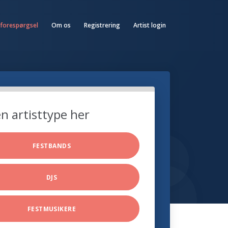
 forespørgsel
Om os
Registrering
Artist login
n artisttype her
FESTBANDS
DJS
FESTMUSIKERE