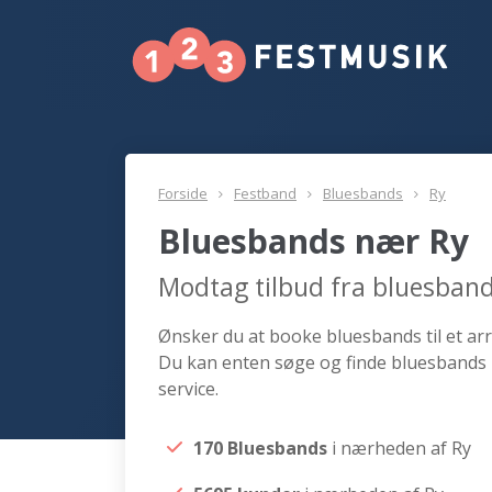
Forside
Festband
Bluesbands
Ry
Bluesbands nær Ry
Modtag tilbud fra bluesban
Ønsker du at booke bluesbands til et arr
Du kan enten søge og finde bluesbands 
service.
170 Bluesbands
i nærheden af Ry