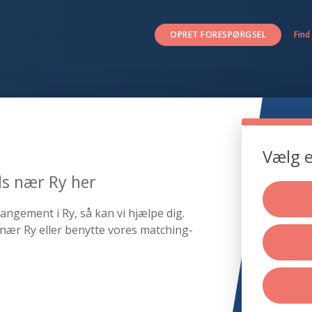
OPRET FORESPØRGSEL
Find
Vælg e
ds nær Ry her
angement i Ry, så kan vi hjælpe dig.
nær Ry eller benytte vores matching-