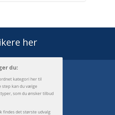
ikere her
ger du:
ordnet kategori her til
e step kan du vælge
sttyper, som du ønsker tilbud
 findes det største udvalg