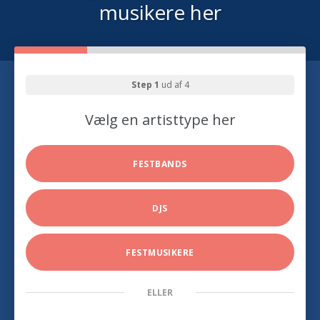
musikere her
Step 1
ud af 4
Vælg en artisttype her
FESTBANDS
DJS
FESTMUSIKERE
ELLER