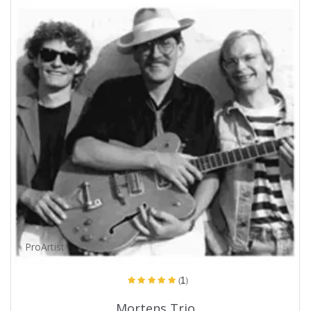
ProArtist
(1)
Mortens Trio