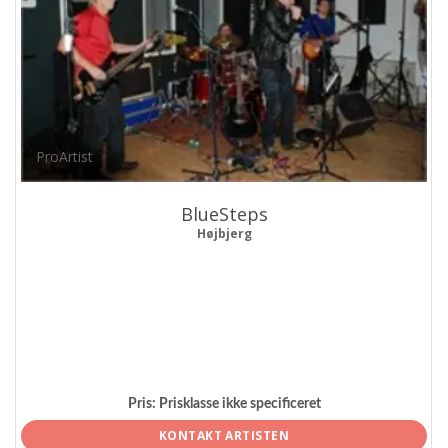
ProArtist
BlueSteps
Højbjerg
Pris:
Prisklasse ikke specificeret
KONTAKT ARTISTEN