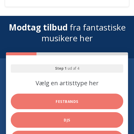
Modtag tilbud
fra fantastiske
musikere her
Step 1
ud af 4
Vælg en artisttype her
FESTBANDS
DJS