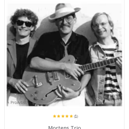
ProArtist
(1)
Mortens Trio