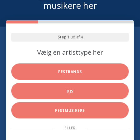
musikere her
Step 1
ud af 4
Vælg en artisttype her
FESTBANDS
DJS
FESTMUSIKERE
ELLER