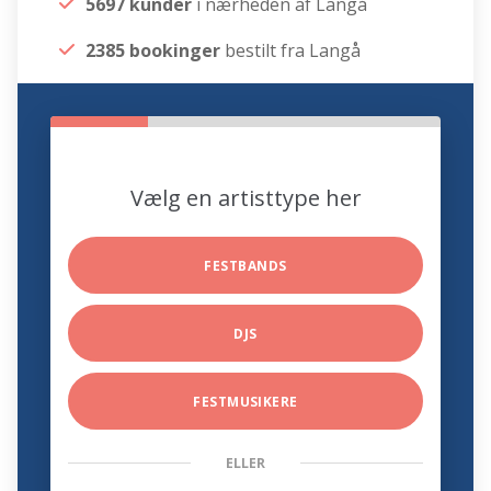
5697 kunder
i nærheden af Langå
2385 bookinger
bestilt fra Langå
Vælg en artisttype her
FESTBANDS
DJS
FESTMUSIKERE
ELLER