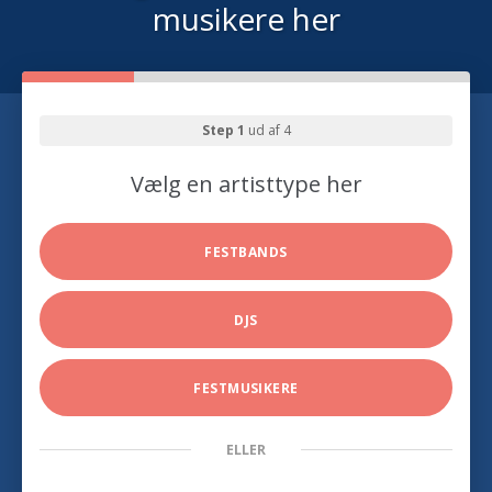
musikere her
Step 1
ud af 4
Vælg en artisttype her
FESTBANDS
DJS
FESTMUSIKERE
ELLER