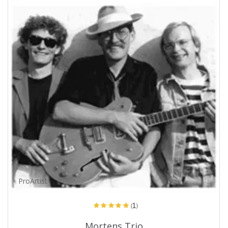
ProArtist
(1)
Mortens Trio