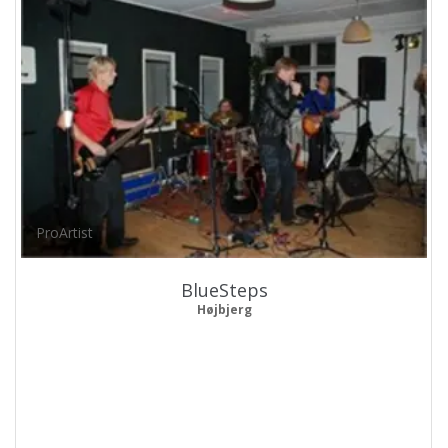
ProArtist
BlueSteps
Højbjerg