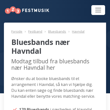
Forside
Festband
Bluesbands
Havndal
Bluesbands nær
Havndal
Modtag tilbud fra bluesbands
nær Havndal her
Ønsker du at booke bluesbands til et
arrangement i Havndal, så kan vi hjælpe dig.
Du kan enten søge og finde bluesbands nær
Havndal eller benytte vores matching-service.
170 Bluesbands
i nærheden af Havndal