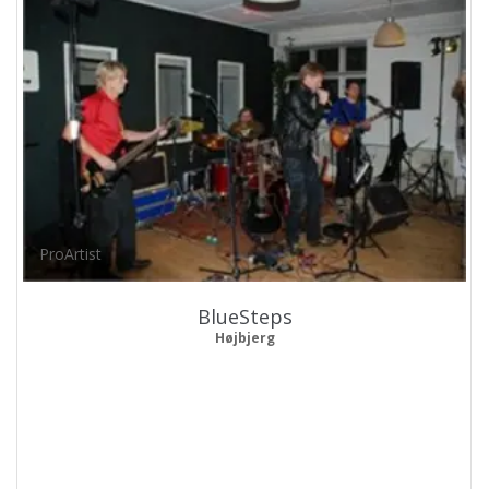
ProArtist
BlueSteps
Højbjerg