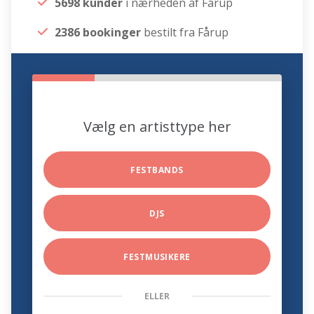
5698 kunder
i nærheden af Fårup
2386 bookinger
bestilt fra Fårup
Vælg en artisttype her
FESTBANDS
DJS
FESTMUSIKERE
ELLER