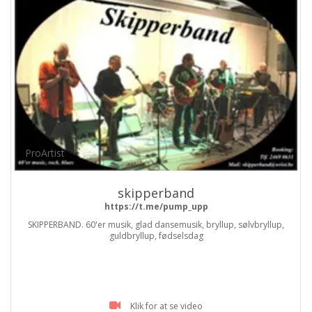
ProArtist
skipperband
https://t.me/pump_upp
SKIPPERBAND. 60'er musik, glad dansemusik, bryllup, sølvbryllup,
guldbryllup, fødselsdag
Klik for at se video