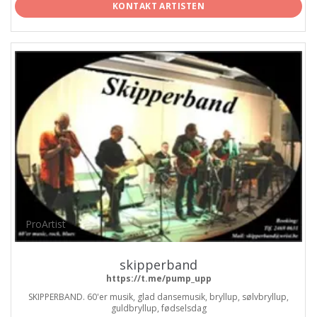
KONTAKT ARTISTEN
ProArtist
skipperband
https://t.me/pump_upp
SKIPPERBAND. 60'er musik, glad dansemusik, bryllup, sølvbryllup,
guldbryllup, fødselsdag