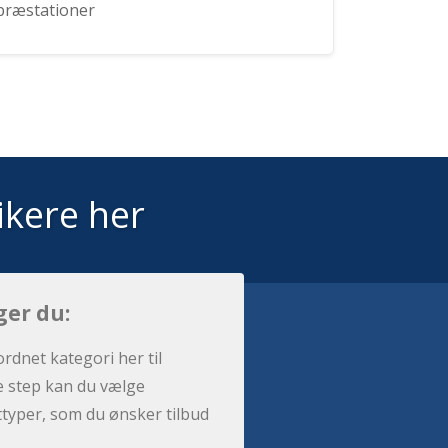
præstationer
ikere her
ger du:
ordnet kategori her til
e step kan du vælge
sttyper, som du ønsker tilbud