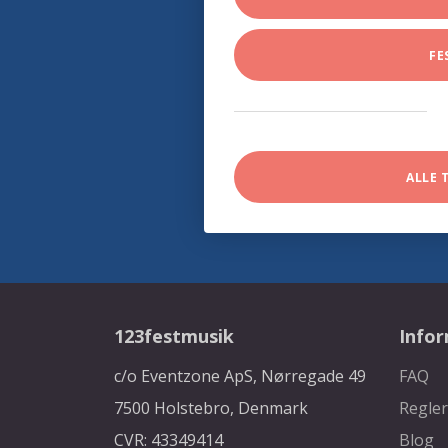
FE
ALLE 
123festmusik
Info
c/o Eventzone ApS, Nørregade 49
FAQ
7500 Holstebro, Denmark
Regler
CVR: 43349414
Blog