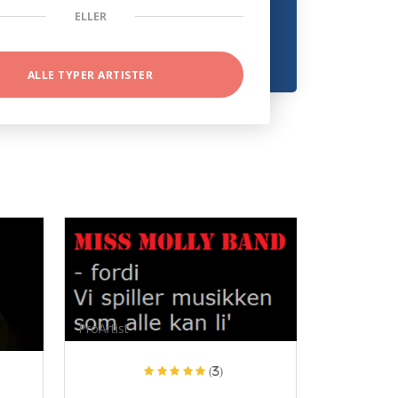
ELLER
ALLE TYPER ARTISTER
ProArtist
(3)