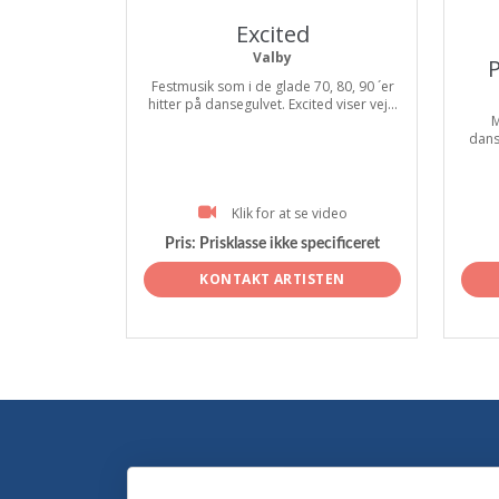
Excited
Valby
P
Festmusik som i de glade 70, 80, 90 ´er
hitter på dansegulvet. Excited viser vej...
M
dans
Klik for at se video
Pris:
Prisklasse ikke specificeret
KONTAKT ARTISTEN