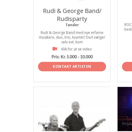
Rudi & George Band/
Rudisparty
ROCK
Tønder
beds
Rudi & George Band med nye erfarne
musikere, duo, trio, kvartet? Du/I vælger
selv evt. kom
Klik for at se video
Pris:
Kr. 5.000 - 10.000
KONTAKT ARTISTEN
ProArtist
ProAr