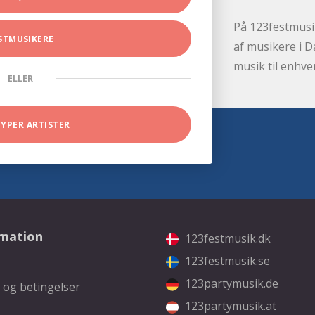
På 123festmusik
STMUSIKERE
af musikere i D
musik til enhve
ELLER
TYPER ARTISTER
rmation
123festmusik.dk
123festmusik.se
123partymusik.de
 og betingelser
123partymusik.at