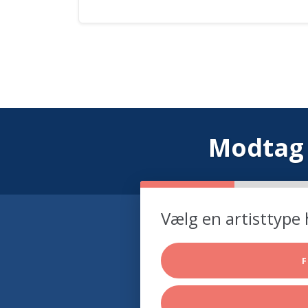
Modtag 
Vælg en artisttype 
F