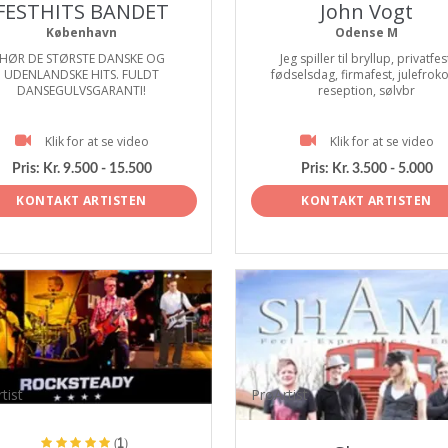
FESTHITS BANDET
John Vogt
København
Odense M
HØR DE STØRSTE DANSKE OG
Jeg spiller til bryllup, privatfes
UDENLANDSKE HITS. FULDT
fødselsdag, firmafest, julefroko
DANSEGULVSGARANTI!
reseption, sølvbr
Klik for at se video
Klik for at se video
Pris:
Kr. 9.500 - 15.500
Pris:
Kr. 3.500 - 5.000
KONTAKT ARTISTEN
KONTAKT ARTISTEN
tist
ProArtist
(1)