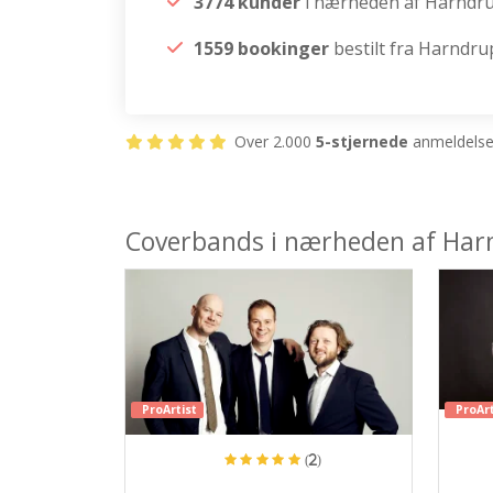
3774 kunder
i nærheden af Harndr
1559 bookinger
bestilt fra Harndru
Over 2.000
5-stjernede
anmeldelser
Coverbands i nærheden af Har
ProArtist
ProArt
(2)