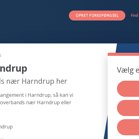
OPRET FORESPØRGSEL
Find
p
rndrup
Vælg e
ds nær Harndrup her
rangement i Harndrup, så kan vi
 coverbands nær Harndrup eller
ndrup