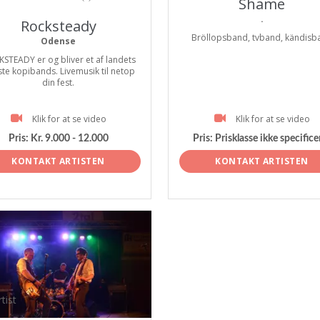
Shame
.
Rocksteady
Bröllopsband, tvband, kändisb
Odense
STEADY er og bliver et af landets
te kopibands. Livemusik til netop
din fest.
Klik for at se video
Klik for at se video
Pris:
Kr. 9.000 - 12.000
Pris:
Prisklasse ikke specifice
KONTAKT ARTISTEN
KONTAKT ARTISTEN
tist