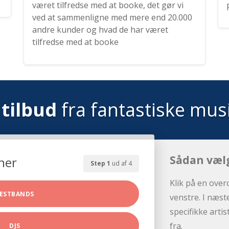
været tilfredse med at booke, det gør vi
ved at sammenligne med mere end 20.000
andre kunder og hvad de har været
tilfredse med at booke
tilbud
fra fantastiske mus
Sådan væl
her
Step 1
ud af 4
Klik på en over
ESTBANDS
venstre. I næst
specifikke arti
fra.
DJS