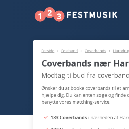
Forside
Festband
Coverbands
Harndru
Coverbands nær Ha
Modtag tilbud fra coverban
Ønsker du at booke coverbands til et ar
hjælpe dig. Du kan enten søge og finde
benytte vores matching-service.
133 Coverbands
i nærheden af Har