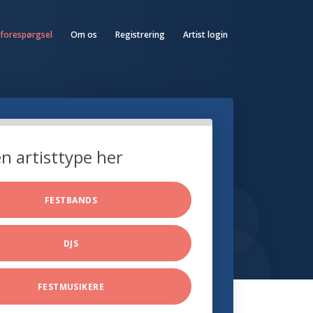
 forespørgsel
Om os
Registrering
Artist login
n artisttype her
FESTBANDS
DJS
FESTMUSIKERE