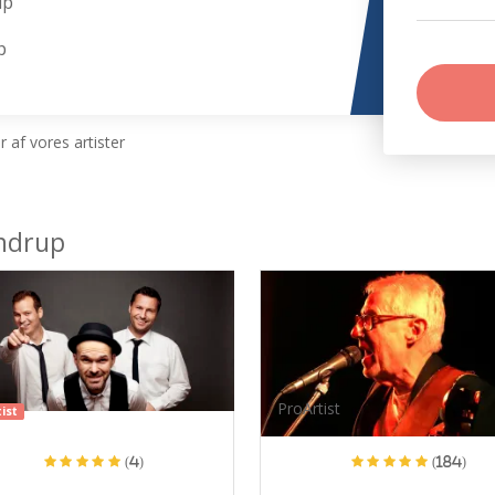
up
p
 af vores artister
ndrup
ProArtist
ist
(4)
(184)