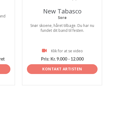
New Tabasco
and
Sorø
Snør skoene, håret tilbage. Du har nu
fundet dit band til festen.
Klik for at se video
ret
Pris:
Kr. 9.000 - 12.000
KONTAKT ARTISTEN