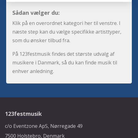
Sådan vælger du:
Klik på en overordnet kategori her til venstre. I
næste step kan du vælge specifikke artisttyper,
som du ønsker tilbud fra.
På 123festmusik findes det største udvalg af
musikere i Danmark, så du kan finde musik til
enhver anledning.
123festmusik
c/o Eventzone ApS, Nørregade 49
7500 Holstebro, Denmark