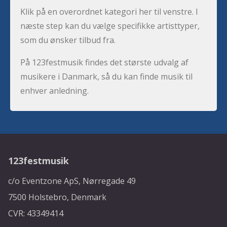
Klik på en overordnet kategori her til venstre. I
næste step kan du vælge specifikke artisttyper,
som du ønsker tilbud fra.
På 123festmusik findes det største udvalg af
musikere i Danmark, så du kan finde musik til
enhver anledning.
123festmusik
c/o Eventzone ApS, Nørregade 49
7500 Holstebro, Denmark
CVR: 43349414