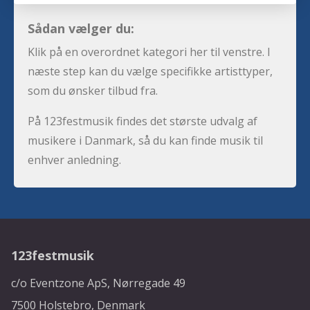
Sådan vælger du:
Klik på en overordnet kategori her til venstre. I
næste step kan du vælge specifikke artisttyper,
som du ønsker tilbud fra.
På 123festmusik findes det største udvalg af
musikere i Danmark, så du kan finde musik til
enhver anledning.
123festmusik
c/o Eventzone ApS, Nørregade 49
7500 Holstebro, Denmark