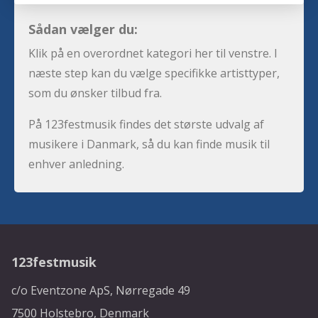
Sådan vælger du:
Klik på en overordnet kategori her til venstre. I
næste step kan du vælge specifikke artisttyper,
som du ønsker tilbud fra.
På 123festmusik findes det største udvalg af
musikere i Danmark, så du kan finde musik til
enhver anledning.
123festmusik
c/o Eventzone ApS, Nørregade 49
7500 Holstebro, Denmark