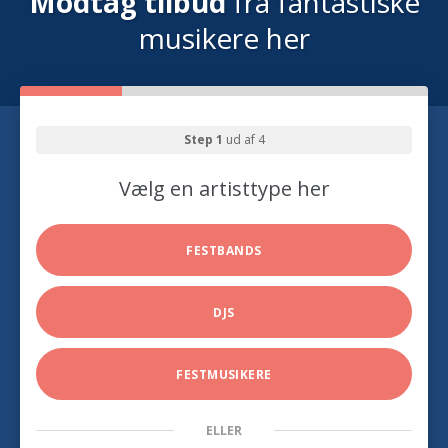
Modtag tilbud
fra fantastiske
musikere her
Step 1
ud af 4
Vælg en artisttype her
FESTBANDS
DJS
FESTMUSIKERE
ELLER