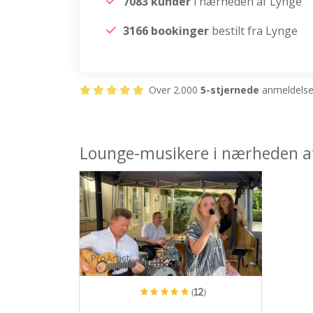
7083 kunder
i nærheden af Lynge
3166 bookinger
bestilt fra Lynge
Over 2.000
5-stjernede
anmeldelser
Lounge-musikere i nærheden a
ProArtist
(12)