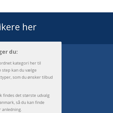
ikere her
ger du:
ordnet kategori her til
e step kan du vælge
sttyper, som du ønsker tilbud
 findes det største udvalg
anmark, så du kan finde
r anledning.