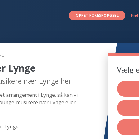
OPRET FORESPØRGSEL
Find
ge
r Lynge
Vælg e
usikere nær Lynge her
et arrangement i Lynge, så kan vi
 lounge-musikere nær Lynge eller
af Lynge