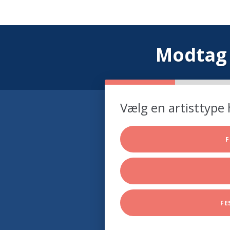
Modtag 
Vælg en artisttype 
F
FE