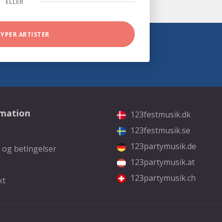
ELLER
TYPER ARTISTER
rmation
123festmusik.dk
123festmusik.se
123partymusik.de
 og betingelser
123partymusik.at
123partymusik.ch
kt