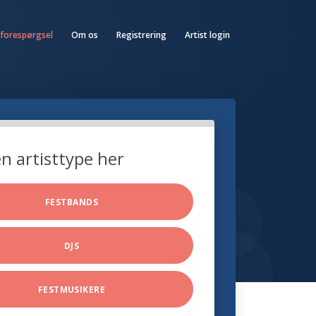
 forespørgsel
Om os
Registrering
Artist login
n artisttype her
FESTBANDS
DJS
FESTMUSIKERE