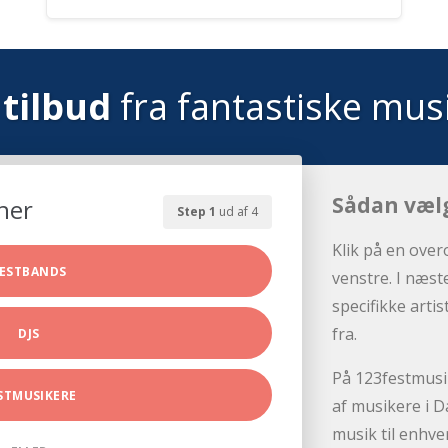
tilbud
fra fantastiske mus
Sådan væl
her
Step 1
ud af 4
Klik på en over
ESTBANDS
venstre. I næst
specifikke arti
fra.
DJS
På 123festmusik
STMUSIKERE
af musikere i D
musik til enhve