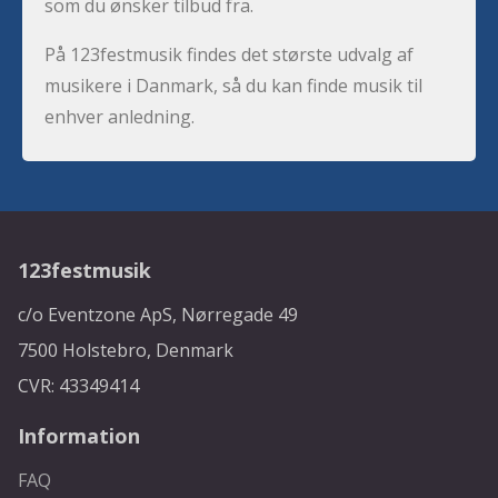
som du ønsker tilbud fra.
På 123festmusik findes det største udvalg af
musikere i Danmark, så du kan finde musik til
enhver anledning.
123festmusik
c/o Eventzone ApS, Nørregade 49
7500 Holstebro, Denmark
CVR: 43349414
Information
FAQ