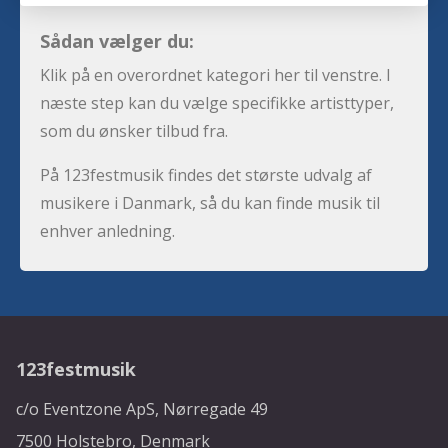
Sådan vælger du:
Klik på en overordnet kategori her til venstre. I
næste step kan du vælge specifikke artisttyper,
som du ønsker tilbud fra.
På 123festmusik findes det største udvalg af
musikere i Danmark, så du kan finde musik til
enhver anledning.
123festmusik
c/o Eventzone ApS, Nørregade 49
7500 Holstebro, Denmark