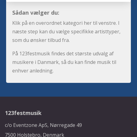
Sådan vælger du:
Klik på en overordnet kategori her til venstre. I
næste step kan du vælge specifikke artisttyper,
som du ønsker tilbud fra.
På 123festmusik findes det største udvalg af
musikere i Danmark, så du kan finde musik til
enhver anledning.
123festmusik
c/o Eventzone ApS, Nørregade 49
7500 Holstebro, Denmark