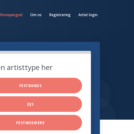
 forespørgsel
Om os
Registrering
Artist login
n artisttype her
FESTBANDS
DJS
FESTMUSIKERE