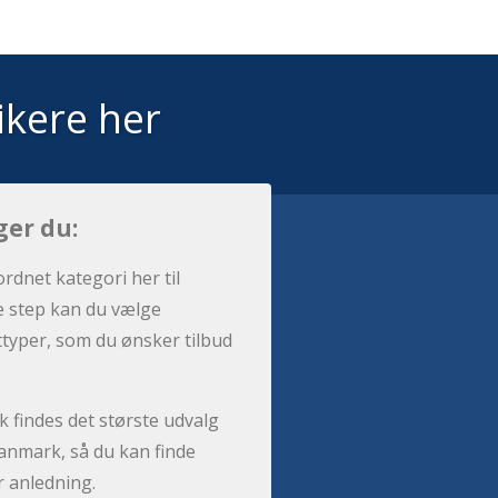
ikere her
ger du:
ordnet kategori her til
e step kan du vælge
sttyper, som du ønsker tilbud
 findes det største udvalg
anmark, så du kan finde
r anledning.