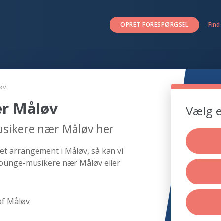
OPRET FORESPØRGSEL
Find
øv
r Måløv
Vælg e
usikere nær Måløv her
et arrangement i Måløv, så kan vi
 lounge-musikere nær Måløv eller
af Måløv