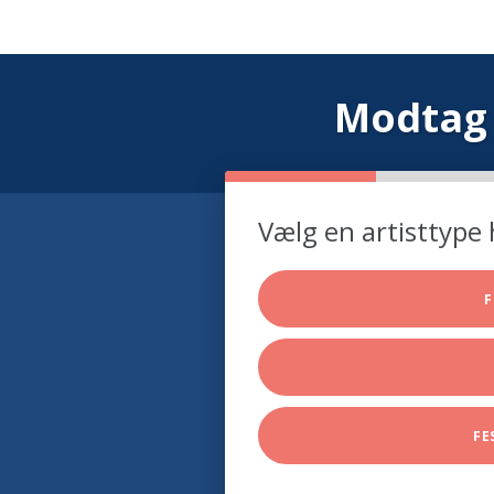
Modtag 
Vælg en artisttype 
F
FE