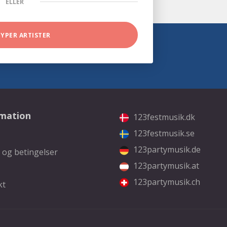
ELLER
TYPER ARTISTER
rmation
123festmusik.dk
123festmusik.se
123partymusik.de
 og betingelser
123partymusik.at
123partymusik.ch
kt