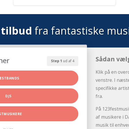
tilbud
fra fantastiske mus
Sådan væl
her
Step 1
ud af 4
Klik på en over
ESTBANDS
venstre. I næst
specifikke arti
fra.
DJS
På 123festmusik
STMUSIKERE
af musikere i D
musik til enhve