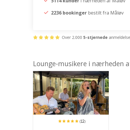
5114 kunder
i nærheden af Måløv
2236 bookinger
bestilt fra Måløv
Over 2.000
5-stjernede
anmeldelser
Lounge-musikere i nærheden a
ProArtist
(12)