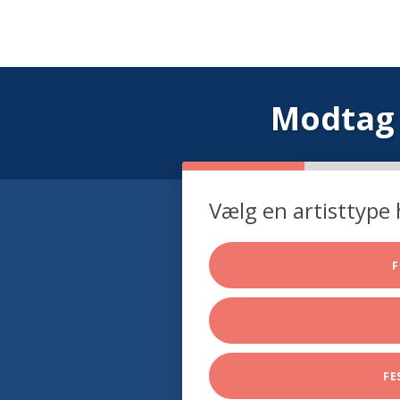
Modtag 
Vælg en artisttype 
F
FE