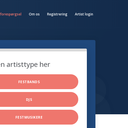
 forespørgsel
Om os
Registrering
Artist login
n artisttype her
FESTBANDS
DJS
FESTMUSIKERE