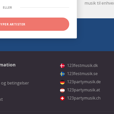
musik til enhve
ELLER
TYPER ARTISTER
rmation
123festmusik.dk
123festmusik.se
123partymusik.de
 og betingelser
123partymusik.at
123partymusik.ch
kt