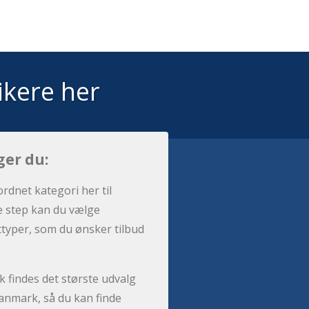
ikere her
ger du:
ordnet kategori her til
e step kan du vælge
sttyper, som du ønsker tilbud
 findes det største udvalg
anmark, så du kan finde