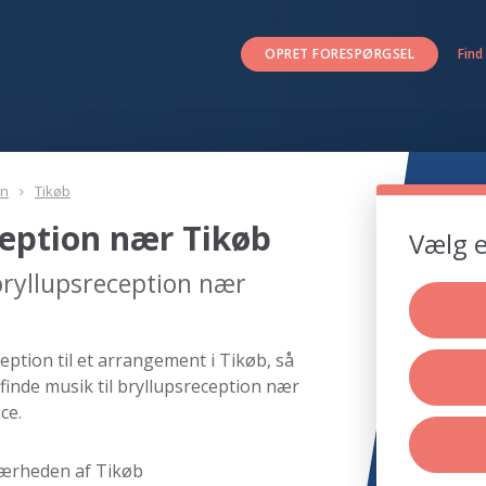
OPRET FORESPØRGSEL
Find
on
Tikøb
ception nær Tikøb
Vælg e
bryllupsreception nær
eption til et arrangement i Tikøb, så
finde musik til bryllupsreception nær
ce.
nærheden af Tikøb