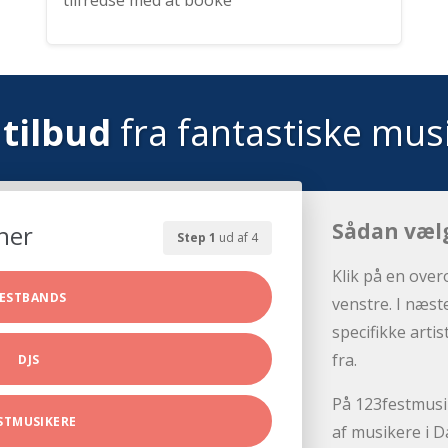
tilfredse med at booke
tilbud
fra fantastiske mus
Sådan væl
her
Step 1
ud af 4
Klik på en over
ESTBANDS
venstre. I næst
specifikke arti
fra.
DJS
På 123festmusik
STMUSIKERE
af musikere i D