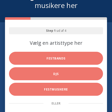
musikere her
Step 1
ud af 4
Vælg en artisttype her
FESTBANDS
DJS
FESTMUSIKERE
ELLER