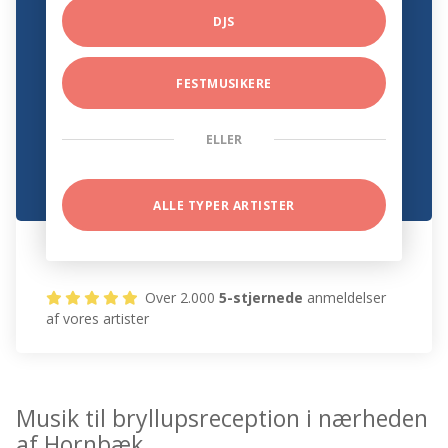
DJS
FESTMUSIKERE
ELLER
ALLE TYPER ARTISTER
Over 2.000
5-stjernede
anmeldelser
af vores artister
Musik til bryllupsreception i nærheden
af Hornbæk