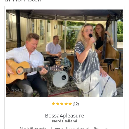
ProArtist
(12)
Bossa4pleasure
Nordsjælland
Musik til reception, brunch, dinner, dans eller firmafest.