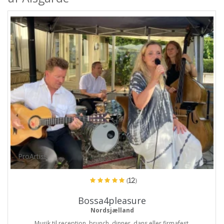
ProArtist
(12)
Bossa4pleasure
Nordsjælland
Musik til reception, brunch, dinner, dans eller firmafest.