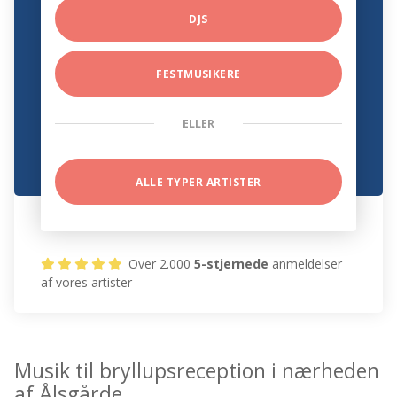
DJS
FESTMUSIKERE
ELLER
ALLE TYPER ARTISTER
Over 2.000
5-stjernede
anmeldelser
af vores artister
Musik til bryllupsreception i nærheden
af Ålsgårde