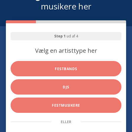
musikere her
Step 1
ud af 4
Vælg en artisttype her
FESTBANDS
DJS
FESTMUSIKERE
ELLER