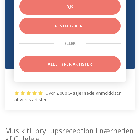
DJS
FESTMUSIKERE
ELLER
ALLE TYPER ARTISTER
Over 2.000
5-stjernede
anmeldelser
af vores artister
Musik til bryllupsreception i nærheden
af Gilleleje