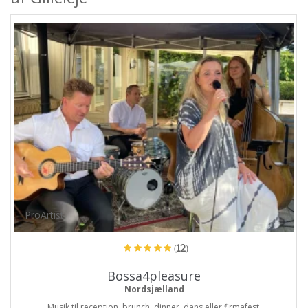
ProArtist
(12)
Bossa4pleasure
Nordsjælland
Musik til reception, brunch, dinner, dans eller firmafest.