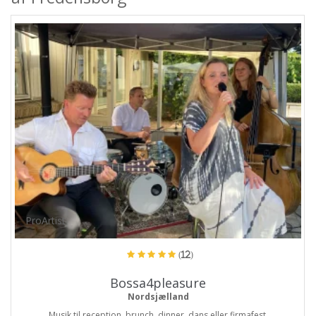
ProArtist
(12)
Bossa4pleasure
Nordsjælland
Musik til reception, brunch, dinner, dans eller firmafest.